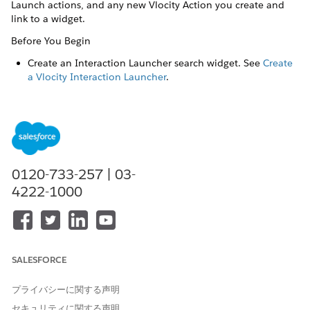
Launch actions, and any new Vlocity Action you create and
link to a widget.
Before You Begin
Create an Interaction Launcher search widget. See
Create
a Vlocity Interaction Launcher
.
From the Vlocity Interaction Launcher tab in your org,
click a search widget to open.
Click the
Related
tab next to the
Details
tab.
0120-733-257 | 03-
4222-1000
NOTE
If you do not see a Related tab, see
Add and Customize
Tabs on Lightning Pages Using the Lightning App
Builder
.
SALESFORCE
If a
Vlocity Interaction Launcher Actions
list does not exist,
プライバシーに関する声明
click
Edit Page
from the Setup menu.
セキュリティに関する声明