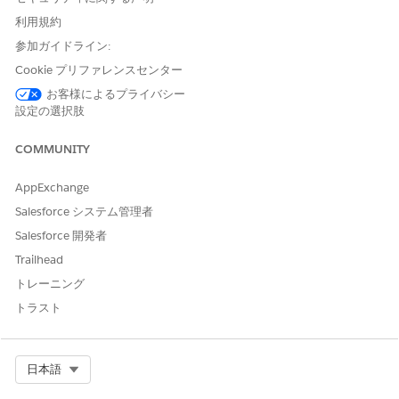
Select the
Related
tab.
利用規約
Drag the
Related Lists
component inside the
Related
参加ガイドライン:
tab.
Cookie プリファレンスセンター
Click
Save
.
お客様によるプライバシー
To view the list of Vlocity Actions associated with your
設定の選択肢
search widget, click
Back
, and click the
Related
tab.
COMMUNITY
AppExchange
Salesforce システム管理者
Salesforce 開発者
Trailhead
トレーニング
トラスト
Add Vlocity Actions to an Interaction Launcher search widget.
See
Add a Vlocity Action to an Interaction Launcher Search
Widget
.
Select Org
日本語