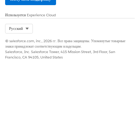
ЭТА СТАТЬЯ РЕШИЛА ВАШУ ПРОБЛЕМУ?
Оставьте свой отзыв, чтобы мы могли стать лучше!
Используется
Experience Cloud
Да
Нет
Select Org
Русский
© salesforce.com, inc., 2026 гг. Все права защищены. Упомянутые товарные
знаки принадлежат соответствующим владельцам.
Salesforce, Inc. Salesforce Tower, 415 Mission Street, 3rd Floor, San
Francisco, CA 94105, United States