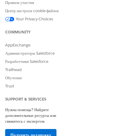
Правила участия
tab.
Центр настроек cookie-файлов
Click
Save
.
Your Privacy Choices
To view the list of Vlocity Actions associated with your
search widget, click
Back
, and click the
Related
tab.
COMMUNITY
AppExchange
Администраторы Salesforce
Разработчики Salesforce
Trailhead
Обучение
Trust
SUPPORT & SERVICES
Add Vlocity Actions to an Interaction Launcher search widget.
See
Add a Vlocity Action to an Interaction Launcher Search
Нужна помощь? Найдите
Widget
.
дополнительные ресурсы или
свяжитесь с экспертом.
Получить поддержку