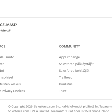
NGELMASI?
hittyä!
RCE
COMMUNITY
alausunto
AppExchange
ote
Salesforce-pääkäyttäjät
dot
Salesforce-kehittäjät
misohjeet
Trailhead
tusten keskus
Koulutus
r Privacy Choices
Trust
© Copyright 2026, Salesforce.com Inc. Kaikki oikeudet pidätetään. Tavarame
Salesforce.com EMEA Limited, Keilaranta 1, 3rd floor 02150 Espoo Finland