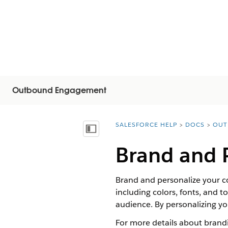
Outbound Engagement
SALESFORCE HELP
DOCS
OUT
You are here:
Näytä sisällysluettelo
Brand and 
Brand and personalize your c
including colors, fonts, and 
audience. By personalizing y
For more details about brand