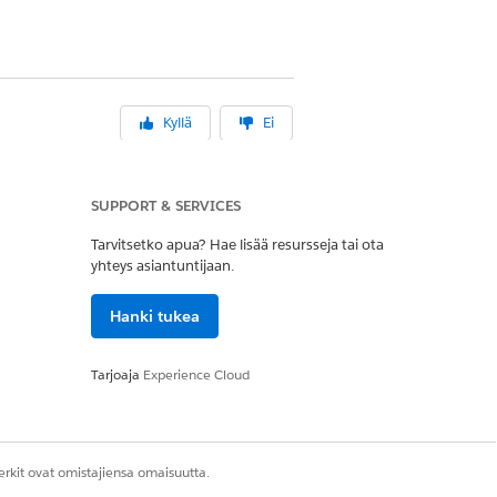
Kyllä
Ei
SUPPORT & SERVICES
Tarvitsetko apua? Hae lisää resursseja tai ota
yhteys asiantuntijaan.
Hanki tukea
Tarjoaja
Experience Cloud
rkit ovat omistajiensa omaisuutta.