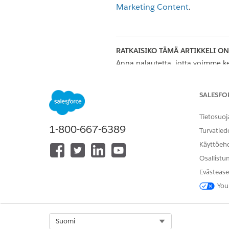
Marketing Content
.
RATKAISIKO TÄMÄ ARTIKKELI O
Anna palautetta, jotta voimme ke
SALESFO
Tietosuoj
1-800-667-6389
Turvatied
Käyttöeh
Osallistu
Evästease
You
Select Org
Suomi