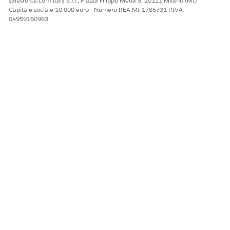
salesforce.com Italy S.r.l., Piazza Filippo Meda 5, 20121 Milano (MI)
Capitale sociale 10.000 euro - Numero REA MI-1785731 P.IVA
04959160963