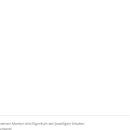
Ja
Nein
iedenen Marken sind Eigentum der jeweiligen Inhaber.
schland