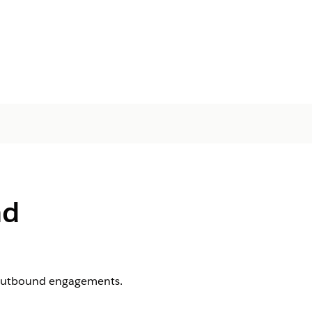
nd
e outbound engagements.