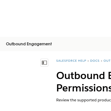
Outbound Engagement
SALESFORCE HELP
DOCS
OUT
You are here:
Inhalt anzeigen
Outbound E
Permission
Review the supported product