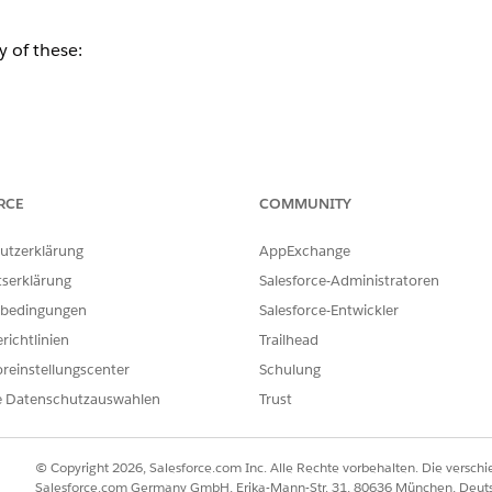
 of these:
RCE
COMMUNITY
o the Outbound Engagement Content Resource object.
utzerklärung
AppExchange
tserklärung
Salesforce-Administratoren
bedingungen
Salesforce-Entwickler
ILFE DIESES ARTIKELS LÖSEN?
richtlinien
Trailhead
ir uns verbessern können.
reinstellungscenter
Schulung
e Datenschutzauswahlen
Trust
© Copyright 2026, Salesforce.com Inc. Alle Rechte vorbehalten. Die versch
Salesforce.com Germany GmbH, Erika-Mann-Str. 31, 80636 München, Deut