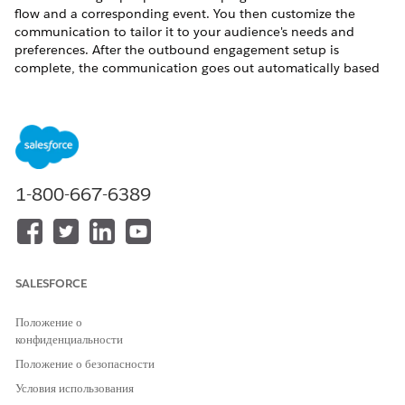
flow and a corresponding event. You then customize the
communication to tailor it to your audience's needs and
preferences. After the outbound engagement setup is
complete, the communication goes out automatically based
on the triggering event.
You can’t create custom templates in outbound
NOTE
1-800-667-6389
engagement.
For more information about target audience, see
Target
Audiences with Marketing Cloud Next
.
SALESFORCE
For more information about campaigns, see
Send a Message
with a Marketing Campaign
.
Положение о
конфиденциальности
Положение о безопасности
Условия использования
ЭТА СТАТЬЯ РЕШИЛА ВАШУ ПРОБЛЕМУ?