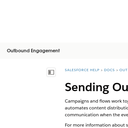
Outbound Engagement
SALESFORCE HELP
DOCS
OUT
You are here:
Näytä sisällysluettelo
Sending O
Campaigns and flows work toge
automates content distributio
communication when the event
For more information about 