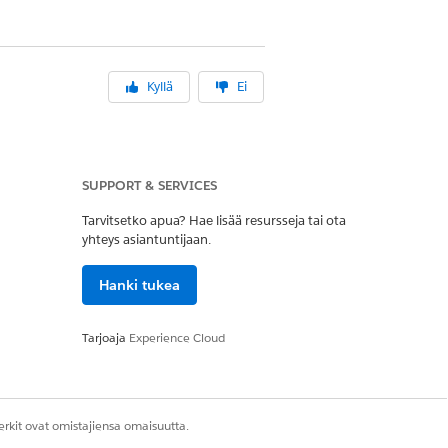
Kyllä
Ei
SUPPORT & SERVICES
Tarvitsetko apua? Hae lisää resursseja tai ota
yhteys asiantuntijaan.
Hanki tukea
Tarjoaja
Experience Cloud
rkit ovat omistajiensa omaisuutta.