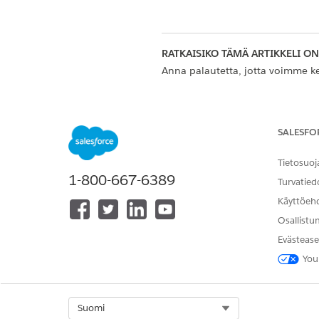
RATKAISIKO TÄMÄ ARTIKKELI O
Anna palautetta, jotta voimme ke
SALESFO
Tietosuoj
1-800-667-6389
Turvatied
Käyttöeh
Osallistu
Evästease
You
Select Org
Suomi