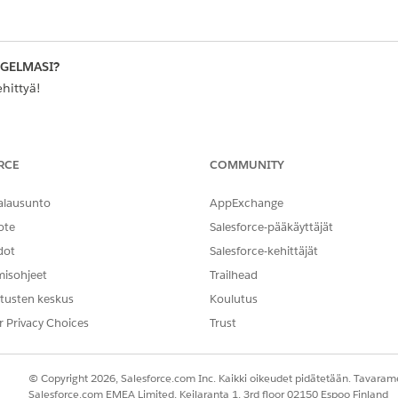
NGELMASI?
hittyä!
RCE
COMMUNITY
alausunto
AppExchange
ote
Salesforce-pääkäyttäjät
dot
Salesforce-kehittäjät
misohjeet
Trailhead
tusten keskus
Koulutus
r Privacy Choices
Trust
© Copyright 2026, Salesforce.com Inc. Kaikki oikeudet pidätetään. Tavarame
Salesforce.com EMEA Limited, Keilaranta 1, 3rd floor 02150 Espoo Finland