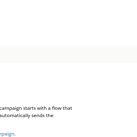
ampaign starts with a flow that
 automatically sends the
mpaign
.