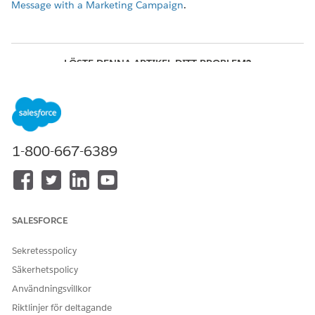
Message with a Marketing Campaign
.
LÖSTE DENNA ARTIKEL DITT PROBLEM?
Berätta för oss vad vi kan förbättra!
Ja
Nej
1-800-667-6389
SALESFORCE
Sekretesspolicy
Säkerhetspolicy
Användningsvillkor
Riktlinjer för deltagande