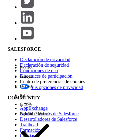
Agregar
Área de productos
Repercusión de función
SALESFORCE
Declaración de privacidad
Declaración de seguridad
English
Condiciones de uso
Directrices de participación
Français
Centro de preferencias de cookies
Deutsch
Sus opciones de privacidad
Edición
Italiano
COMMUNITY
日本語
AppExchange
Administradores de Salesforce
Español (México)
Desarrolladores de Salesforce
Trailhead
Experiencia
Formación
Confianza