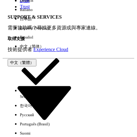
訓練
Deutsch
Trust
Italiano
SUPPORT & SERVICES
日本語
全部清除
完成
需要協助嗎？尋找更多資源或與專家連線。
Español (México)
Español
取得支援
中文（简体）
技術提供者
Experience Cloud
中文（繁體）
Select Org
中文（繁體）
한국어
Русский
沒有結果
Português (Brasil)
以下是搜尋小祕訣
Suomi