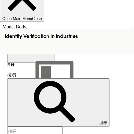
Open Main Menu
Close
Modal Body...
Identity Verification in Industries
目錄
搜尋
顯示目錄
目錄
搜尋