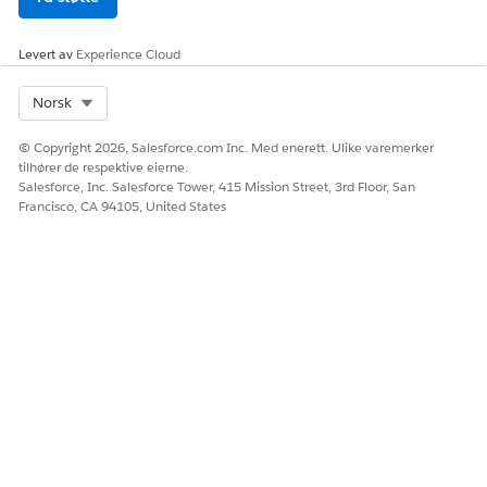
Ressurs:
EffectiveTo
Operator:
Er null
Levert av
Experience Cloud
Legg til Tildeling-elementet i listebeholderen.
Endre kodeverdiene for inndata- og utdatavariablene
Select Org
Norsk
basert på hvordan du vil at variabelverdiene skal brukes.
Inndatavariabel:
EffectiveDate
© Copyright 2026, Salesforce.com Inc. Med enerett. Ulike varemerker
Utdatavariabel:
EffectiveTo
tilhører de respektive eierne.
Salesforce, Inc. Salesforce Tower, 415 Mission Street, 3rd Floor, San
Legg til Listepris-elementet for å hente basisprisen for
Francisco, CA 94105, United States
produktet basert på den endrede datovariabelen.
Under Oppslagstabelldetaljer velger du
beslutningstabellen for
prislisteoppføringer
og tilordner
disse variablene.
Inndatavariabler
Produkt:
Produkt
Prisliste:
PriceBooks
Produktsalgsmodell:
ProductSellingModel
Inndatavariabler
Mengde:
LineItemQuantity
Utdatavariabler