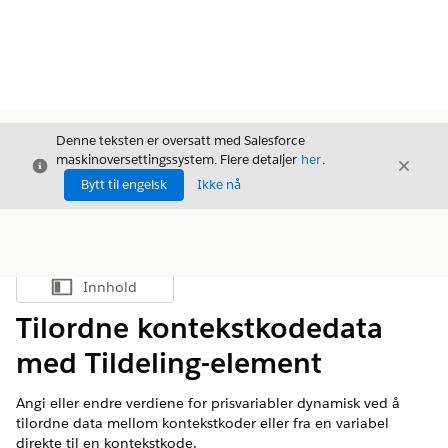
Denne teksten er oversatt med Salesforce
maskinoversettingssystem. Flere detaljer
her
.
Avslutt
Avslut
Avslutt
Bytt til engelsk
Ikke nå
Innhold
Vis innholdsfortegnelse
Tilordne kontekstkodedata
med Tildeling-element
Angi eller endre verdiene for prisvariabler dynamisk ved å
tilordne data mellom kontekstkoder eller fra en variabel
direkte til en kontekstkode.