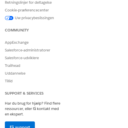
Retningslinjer for deltagelse
Tidsplan for prisjustering:
Cookie-præferencecenter
Standardprisjusteringsniveau
Produkt:
Bærbar
Uw privacybeslissingen
Justeringstype:
Tilsidesæt
Justeringsværdi:
10
COMMUNITY
Gældende fra:
01-01-2025
Produktsalgsmodel:
En gang
AppExchange
Salesforce-administratorer
Klik på
Næste
.
Angiv følgende betingelse.
Salesforce-udviklere
Attribut:
. (Prispåvirkningsattributten vil blive
Display
Trailhead
udfyldt på forhånd)
Uddannelse
Operator:
Er lig med
Værdi:
Tillid
4K indbygget skærm
Gem dine ændringer.
SUPPORT & SERVICES
På fanen Detaljer på siden Standardattributbaseret
justering skal du vælge
Aktiv
.
Har du brug for hjælp? Find flere
Gem dine ændringer.
ressourcer, eller få kontakt med
en ekspert.
Få support