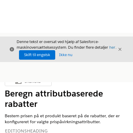
Denne tekst er oversat ved hjælp af Salesforce-
maskinoversættelsessystem. Du finder flere detaljer
her
.
Luk
Luk
Luk
Skift til engelsk
Ikke nu
Indhold
Vis indholdsfortegnelse
Beregn attributbaserede
rabatter
Bestem prisen på et produkt baseret på de rabatter, der er
konfigureret for valgte prispåvirkningsattributter.
EDITIONSHEADING