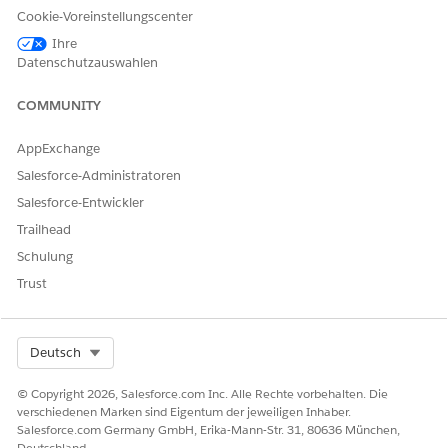
Anpassungsdatensatzes
Cookie-Voreinstellungscenter
Erstellen Sie einen attributbasierten Anpassungsdatensatz
.
Ihre
Geben Sie die folgenden Details an.
Datenschutzauswahlen
Preisanpassungsplan:
Standardpreisanpassungsklasse
COMMUNITY
Produkt:
Laptop
Anpassungstyp:
Überschreiben
AppExchange
Anpassungswert:
10
Salesforce-Administratoren
Gültig ab:
01-01-2025
Salesforce-Entwickler
Produktverkaufsmodell:
Einmalig
Trailhead
Klicken Sie auf
Weiter
.
Schulung
Legen Sie die folgende Bedingung fest.
Attribut:
. (Das Attribut mit Preisauswirkung
Anzeige
Trust
wird vorab ausgefüllt)
Operator:
Gleich
Wert:
Integrierte 4K-Anzeige
Select Org
Deutsch
Speichern Sie Ihre Änderungen.
© Copyright 2026, Salesforce.com Inc. Alle Rechte vorbehalten. Die
Wählen Sie auf der Registerkarte "Details" auf der Seite
verschiedenen Marken sind Eigentum der jeweiligen Inhaber.
"Standardattributbasierte Anpassung" die Option
Aktiv
Salesforce.com Germany GmbH, Erika-Mann-Str. 31, 80636 München,
aus.
Deutschland