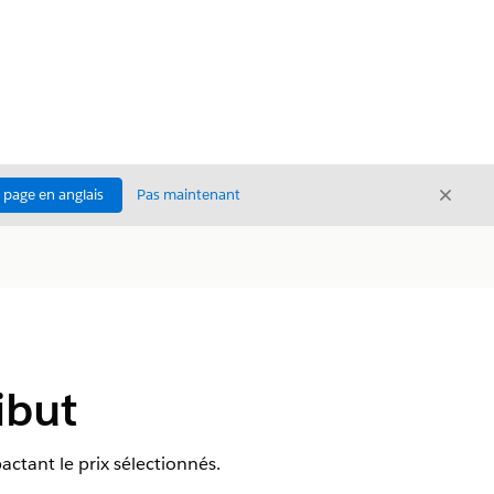
Ferme
a page en anglais
Pas maintenant
Fermer
ibut
actant le prix sélectionnés.