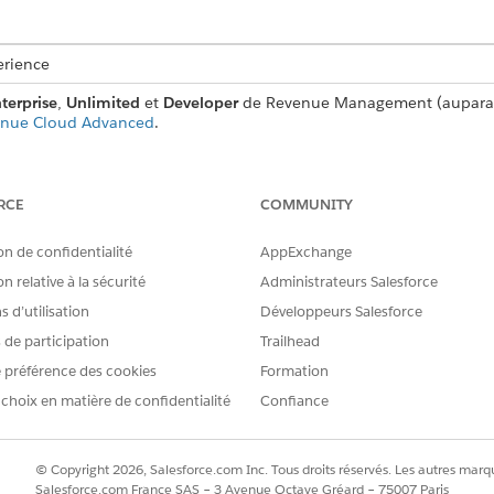
erience
terprise
,
Unlimited
et
Developer
de Revenue Management (auparav
enue Cloud Advanced
.
AUTORISATIONS UTILISATEUR REQUISES
RCE
COMMUNITY
pprimer des procédures de
Utilisateur du temps de conce
on de confidentialité
AppExchange
nt une grande quantité d'achats d'ordinateurs portables. N
n relative à la sécurité
Administrateurs Salesforce
 les clients qui ont acheté un ordinateur portable avec une
 d’utilisation
Développeurs Salesforce
s de participation
Trailhead
 préférence des cookies
Formation
d'ajustement basé sur l'attribut
 choix en matière de confidentialité
Confiance
stement basé sur l'attribut.
s.
© Copyright 2026, Salesforce.com Inc. Tous droits réservés. Les autres marqu
 de prix :
Niveau d'ajustement de prix standard
Salesforce.com France SAS – 3 Avenue Octave Gréard – 75007 Paris