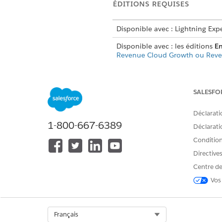
ÉDITIONS REQUISES
Disponible avec : Lightning Exp
Disponible avec : les éditions
En
Revenue Cloud Growth ou Rev
SALESFO
Pour créer, mettre à jour et su
tarification :
Déclarati
1-800-667-6389
Prenons un scénario impliqua
Déclaratio
remplacement à 10 € pour tous
Conditions
à 4K.
Directive
Centre de
Création d'un enregistrement 
Vos
Créez un enregistrement
d'aju
Spécifiez les détails ci-dessou
Planification d'ajustement
Select Org
Français