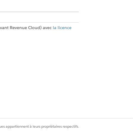
ant Revenue Cloud) avec
la licence
ption de la tarification Salesforce
ous souhaitons ajouter un
 résolution d'affichage supérieure
es appartiennent à leurs propriétaires respectifs.