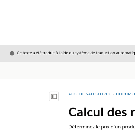
Fermer
Ce texte a été traduit à l’aide du système de traduction automatiq
AIDE DE SALESFORCE
DOCUME
Vous êtes ici :
Afficher la table des matières
Calcul des 
Déterminez le prix d'un produi