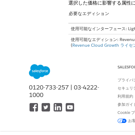
選択した価格に影響する属性
必要なエディション
使用可能なインターフェース: Lightni
使用可能なエディション: Revenue Ma
(
Revenue Cloud Growth ライ
SALESFO
価格設定手順を作成、更新、およ
プライバ
大量のラップトップの購入が含
0120-733-257 | 03-4222-
セキュリ
べてのお客様に$10の上書き
1000
利用規約
参加ガイ
属性ベースの調整レコードの
Cooki
属性ベースの調整レコード
を作
お
詳細を指定します。
Price Adjustment Sc