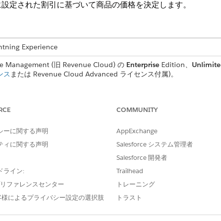
に設定された割引に基づいて商品の価格を決定します。
ng Experience
nagement (旧 Revenue Cloud) の
Enterprise
Edition、
Unlimit
センス
または Revenue Cloud Advanced ライセンス付属)。
必要なユーザー権限
RCE
COMMUNITY
び削除する
Salesforce 価格設定設計時
シーに関する声明
AppExchange
まれるシナリオを使用しましょう。4Kを超えるディスプレイ
ティに関する声明
Salesforce システム管理者
を追加する必要があります。
Salesforce 開発者
ドライン:
Trailhead
作成
e プリファレンスセンター
トレーニング
成します。
客様によるプライバシー設定の選択肢
トラスト
hedule (価格調整スケジュール):
(標準
Standard Price Adjustment Tier