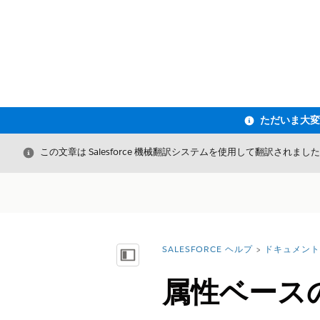
閉じる
この文章は Salesforce 機械翻訳システムを使用して翻訳されまし
SALESFORCE ヘルプ
ドキュメント
詳細情報:
目次を表示
属性ベース