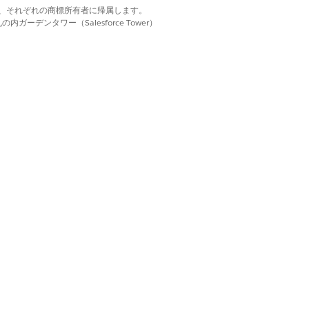
d. それぞれの商標は、それぞれの商標所有者に帰属します。
ーデンタワー（Salesforce Tower）
をお勧めします。