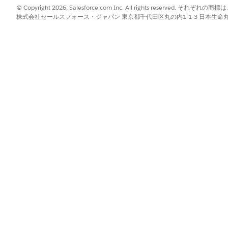
© Copyright 2026, Salesforce.com Inc. All rights reserve
株式会社セールスフォース・ジャパン 東京都千代田区丸の内1-1-3 日本生命丸の内ガ
る属性は事前入力されます)
する
イ
の調整] ページで、[
有効] を
選択します。
コードを使用できるように [属性割引エントリ] 決定表を更新すること
の作成