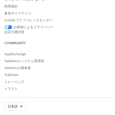
バンドルベースの価格要素は項目の価格を 0 に設定します。そ
利用規約
の品目の価格設定の計算は停止し、その価格はすでにバンドル
価格に含まれているため、後続の価格設定手順要素は実行され
参加ガイドライン:
ません。
Cookie プリファレンスセンター
お客様によるプライバシー
設定の選択肢
バンドルベースの調整レコードの作成
COMMUNITY
バンドルベースの調整レコード
を作成します。
詳細を指定します。
ルートバンドル:
AppExchange
Laptop Proバンドル
ルートバンドル販売モデル:
1 回
Salesforce システム管理者
親製品:
Laptop Proバンドル
Salesforce 開発者
親商品販売モデル:
1 回
Trailhead
商品:
Printer Bundle
商品販売モデル:
1 回
トレーニング
調整種別:
上書き
トラスト
調整値:
20
発効日:
01-01-2025
Price Adjustment Schedule (価格調整スケジュール):
Select Org
日本語
(標準バンドルベ
Standard Bundle Based Adjustment
ースの調整)