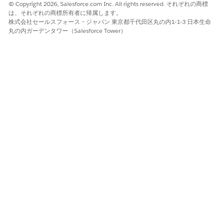
© Copyright 2026, Salesforce.com Inc. All rights reserved. それぞれの商標
は、それぞれの商標所有者に帰属します。
変更内容を保存します。
株式会社セールスフォース・ジャパン 東京都千代田区丸の内1-1-3 日本生命
[詳細] タブの [バンドルベースの調整] ページで、[
有効] を
選
丸の内ガーデンタワー（Salesforce Tower）
択します。
変更内容を保存します。
[バンドルベースの調整エントリ] 決定表を更新して、バン
重要
ドルベースの調整レコードを価格設定で使用できるようにする
ことをお勧めします。
バンドルベースの調整変数の定数の作成
価格設定手順を作成します。価格設定手順を作成するには、
「
価格設定手順
の設定」の最初の 5 つの手順に従います。
Pricing Procedure Builder のキャンバスで、[
] をクリック
します。
[リソースマネージャー] パネルで、[
リソースを追加
] をクリッ