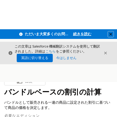
ただいま大変多くのお問い合わせをいただいており、ご連絡までにお時間を頂戴しております
続きを読む
Clo
この文章は Salesforce 機械翻訳システムを使用して翻訳
されました。詳細は
こちら
をご参照ください。
閉じる
閉じ
閉じる
英語に切り替える
今はしません
目次
目次を表示
バンドルベースの割引の計算
バンドルとして販売される一連の商品に設定された割引に基づい
て商品の価格を決定します。
必要なエディション