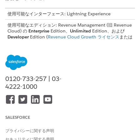
使用可能なインターフェース: Lightning Experience
使用可能なエディション: Revenue Management (旧 Revenue
Cloud) の
Enterprise
Edition、
Unlimited
Edition、および
Developer
Edition (
Revenue Cloud Growth ライセンス
または
Revenue Cloud Advanced ライセンス付属)。
必要なユーザー権限
価格設定手順を作成、更新、
Salesforce 価格設定設計時間
および削除する
ユーザー
0120-733-257 | 03-
4222-1000
Laptop Pro バンドルと Printer Bundle を一緒に購入すると特別
割引を受け、Printer Bundle のコストを単独で購入する場合より
も大幅に抑えるシナリオを作成しましょう。
SALESFORCE
プライバシーに関する声明
バンドル内の任意の項目で
InclusivePrice
が true の場合、
重要
セキュリティに関する声明