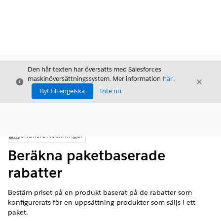
Den här texten har översatts med Salesforces
maskinöversättningssystem. Mer information
här
.
Stäng
Stäng
Stäng
Byt till engelska
Inte nu
Innehållsförteckningar
Visa innehållsförteckning
Beräkna paketbaserade
rabatter
Bestäm priset på en produkt baserat på de rabatter som
konfigurerats för en uppsättning produkter som säljs i ett
paket.