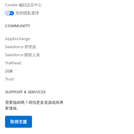
Cookie 偏好設定中心
建立以配套為基礎的調整記錄
您的隱私選擇
建立以配套為基礎的調整記錄
。
指定這些詳細資料。
COMMUNITY
根搭售方案:
筆記型電腦 Pro 搭售方案
根搭售方案銷售模型:
一次
AppExchange
父系產品:
筆記型電腦 Pro 搭售方案
Salesforce 管理員
父系產品銷售模型:
一次
Salesforce 開發人員
產品:
印表機搭售方案
產品銷售模型:
一次
Trailhead
調整類型:
覆寫
訓練
調整值:
20
Trust
有效開始日期:
01-01-2025
價格調整排程:
標準配套型調整
SUPPORT & SERVICES
請儲存您的變更。
需要協助嗎？尋找更多資源或與專
在「詳細資料」索引標籤的「以配套為基礎的調整」頁面上,選
家連線。
取「
啟用中
」。
請儲存您的變更。
取得支援