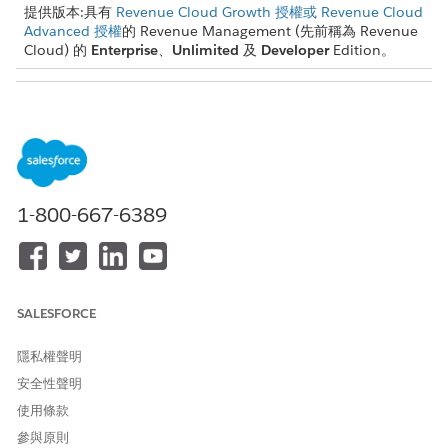
提供版本:具有
Revenue Cloud Growth 授權或 Revenue Cloud
Advanced 授權
的 Revenue Management (先前稱為 Revenue
Cloud) 的
Enterprise
、
Unlimited
及
Developer
Edition。
需要的使用者權限
建立、更新和刪除定價程序:
Salesforce 定價設計時間使用
者
讓我們建立一個情況,讓購買「筆記型電腦 Pro」搭售方案與「印表
1-800-667-6389
機搭售方案」的客戶得到特別折扣,與單獨購買「印表機搭售方案」
相比,大幅降低印表機搭售方案的成本。
SALESFORCE
當配套中任何項目的
InclusivePrice
為 true 時,「以配套為
重要
隱私權聲明
基礎的價格」元素會將項目的價格設定為零。該項目的定價計算
安全性聲明
會停止,且後續定價程序元素不會執行,因為其價格已包含在配套
價格中。
使用條款
參與原則