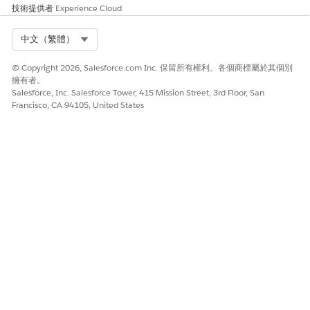
技術提供者
Experience Cloud
我們建議重新整理「以配套為基礎的調整項目」決策表格,以
重要
Select Org
中文（繁體）
確保以配套為基礎的調整記錄可供定價。
© Copyright 2026, Salesforce.com Inc. 保留所有權利。各個商標屬於其個別
擁有者。
Salesforce, Inc. Salesforce Tower, 415 Mission Street, 3rd Floor, San
建立以配套為基礎之調整變數的常數
Francisco, CA 94105, United States
建立定價程序。若要建立定價程序,請遵循
設定定價程序
中的前
5 個步驟。
在「定價程序」產生器畫布上,按一下「
」。
在「資源管理員」面板上,按一下「
新增資源
」。
在「新增資源」頁面中,指定以下詳細資料。
資源類型:
常數
資源名稱:
BundleBasedAdjustmentId
資料類型:
文字
預設值:輸入來自瀏覽器的配套式調整識別碼。
您可以前往相關聯的記錄,找到變數的值。例如,若要找到價
格調整排程識別碼,請開啟價格調整排程記錄頁面。價格調整
排程識別碼會顯示在瀏覽器的 URL 中。