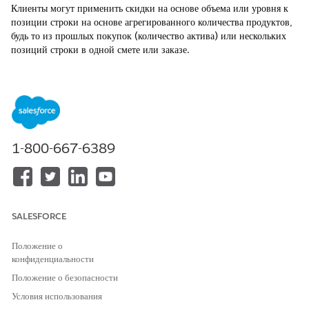
Клиенты могут применить скидки на основе объема или уровня к
позиции строки на основе агрегированного количества продуктов,
будь то из прошлых покупок (количество актива) или нескольких
позиций строки в одной смете или заказе.
ТРЕБУЕМЫЕ ВЕРСИИ
Доступно в версиях: Lightning Experience
Доступно в версиях:
Enterprise
,
Unlimited
и
Developer
Edition of Revenue Management (ранее Revenue Cloud) с
1-800-667-6389
лицензией
Revenue Cloud Growth или Revenue Cloud
Advanced
.
Эта возможность агрегировать количества, полученные от текущих
транзакций или архивных покупок, важна для эффективной
SALESFORCE
скидки. Он позволяет клиентам получать накопительные скидки
количества на основе определенных правил, стимулируя более
Положение о
крупные покупки в динамике и соблюдая договорные обязательства
конфиденциальности
по ценообразованию.
Положение о безопасности
Используя накопительное ценообразование, скидки применяются
Условия использования
на основе общего количества от прошлых покупок или нескольких