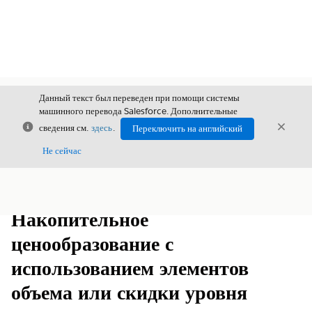
Данный текст был переведен при помощи системы
машинного перевода Salesforce. Дополнительные
Закрыть
Закры
сведения см.
здесь
.
Переключить на английский
Закрыт
Не сейчас
Содержание
Показать содержание
Накопительное
ценообразование с
использованием элементов
объема или скидки уровня