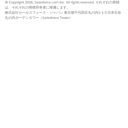
商品の派生価格の計算に使用する数式を決定するには、派生価格
© Copyright 2026, Salesforce.com Inc. All rights reserved. それぞれの商標
レコードを作成する必要があります。派生価格レコードの価格設
は、それぞれの商標所有者に帰属します。
定データは、[派生価格設定エントリ] 決定表に保存されます。
株式会社セールスフォース・ジャパン 東京都千代田区丸の内1-1-3 日本生命
丸の内ガーデンタワー（Salesforce Tower）
アプリケーションランチャーで、[
派生価格]
を見つけて選択し
ます。
[新規]
をクリックします。
[新規派生価格] ページで、次の詳細を指定します。
Derived Pricing Scope (派生価格設定範囲):
(トランザクション)
Transactional
価格設定ソース:
商品
価格表:
標準価格表
派生商品:
ラップトップバッグ
ソース製品:
Laptop Pro Bundle
数式:
ListPrice * 0.10
発効日:
01-01-2025
変更内容を保存します。