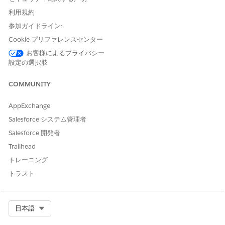
開始する前に、次の重要な情報に留意してください。
利用規約
参加ガイドライン:
派生商品とソース商品は、同じ価格表に属している必要があり
ます。この例では、定義済みの標準価格表を使用します。
Cookie プリファレンスセンター
価格設定ソースとして [ヘッダー (見積品目)] を選択した場
お客様によるプライバシー
合、ソース商品を提供する必要はありません。カートの合計金
設定の選択肢
額から商品の派生価格を計算できます。
COMMUNITY
アプリケーションランチャーで、
[商品]
を見つけて選択しま
す。
AppExchange
[Product Name (商品名)] で、[
Laptop Bag (ラップトップバ
ッグ
)] をクリックします。
Salesforce システム管理者
[関連] タブの [価格表] で、[
標準価格を追加
] を選択します。
Salesforce 開発者
詳細を指定します。
Trailhead
派生:
選択済み
トレーニング
リスト価格:
$0.00
製品販売モデル:
エバーグリーン年間
トラスト
変更内容を保存します。
Select Org
日本語
派生価格レコードの作成