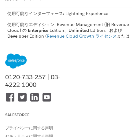
使用可能なインターフェース: Lightning Experience
使用可能なエディション: Revenue Management (旧 Revenue
Cloud) の
Enterprise
Edition、
Unlimited
Edition、および
Developer
Edition (
Revenue Cloud Growth ライセンス
または
Revenue Cloud Advanced ライセンス付属)。
必要なユーザー権限
価格設定手順を作成する
Salesforce 価格設定設計時間
0120-733-257 | 03-
価格設定手順を実行する
Salesforce 価格設定の実行時
4222-1000
間
ユーザーがラップトップ Pro バンドルを購入したときのラップト
ップバッグの価格を計算してみましょう。価格設定戦略では、ラ
ップトップバッグの価格をラップトップ Pro バンドルに関連付け
SALESFORCE
ます。ラップトップの価格をラップトップ プロ バンドルの価格の
10%に設定します。
プライバシーに関する声明
派生商品の作成
セキュリティに関する声明