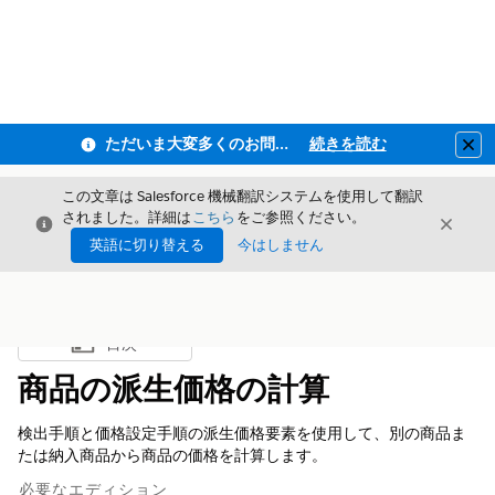
ただいま大変多くのお問い合わせをいただいており、ご連絡までにお時間を頂戴しております
続きを読む
Clo
この文章は Salesforce 機械翻訳システムを使用して翻訳
されました。詳細は
こちら
をご参照ください。
閉じる
閉じ
閉じる
英語に切り替える
今はしません
目次
目次を表示
商品の派生価格の計算
検出手順と価格設定手順の派生価格要素を使用して、別の商品ま
たは納入商品から商品の価格を計算します。
必要なエディション