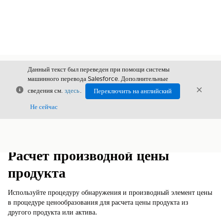
Данный текст был переведен при помощи системы
машинного перевода Salesforce. Дополнительные
Закрыть
Закры
сведения см.
здесь
.
Переключить на английский
Закрыт
Не сейчас
Содержание
Показать содержание
Расчет производной цены
продукта
Используйте процедуру обнаружения и производный элемент цены
в процедуре ценообразования для расчета цены продукта из
другого продукта или актива.