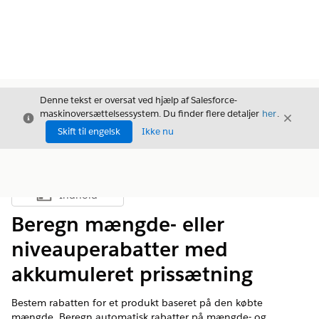
Denne tekst er oversat ved hjælp af Salesforce-
maskinoversættelsessystem. Du finder flere detaljer
her
.
Luk
Luk
Luk
Skift til engelsk
Ikke nu
Indhold
Vis indholdsfortegnelse
Beregn mængde- eller
niveauperabatter med
akkumuleret prissætning
Bestem rabatten for et produkt baseret på den købte
mængde. Beregn automatisk rabatter på mængde- og