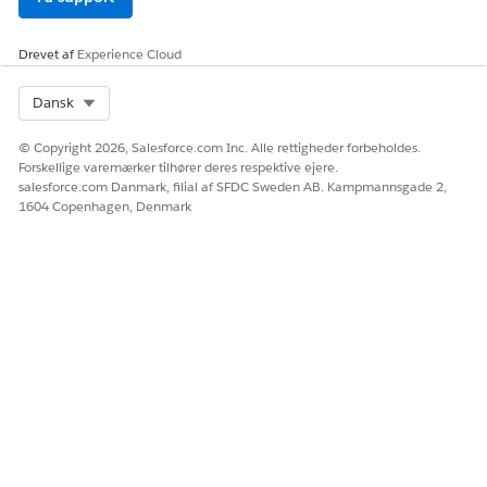
Produkt:
Bærbar
Niveautype:
Procent
Drevet af
Niveaværdi:
Experience Cloud
25
Nederste grænse:
300
Gældende fra:
01-01-2025
Select Org
Dansk
Produktsalgsmodel:
En gang
© Copyright 2026, Salesforce.com Inc. Alle rettigheder forbeholdes.
Gem dine ændringer.
Forskellige varemærker tilhører deres respektive ejere.
Luk fanerne for de nye prisjusteringsniveauer, som du
salesforce.com Danmark, filial af SFDC Sweden AB. Kampmannsgade 2,
oprettede.
1604 Copenhagen, Denmark
På fanen Detaljer på siden Standardprisjusteringsniveau
skal du vælge
Aktiv
.
Gem dine ændringer.
Vi anbefaler, at du opdaterer beslutningstabellen
VIGTIGT
Volumenrabatposter for at sikre, at
prisjusteringsniveauperegistreringer er tilgængelige for
prissætning.