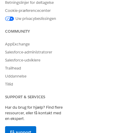
Retningslinjer for deltagelse
Beregn prissætning af akkumuleret mængde for
kontraktlige rabatter
Cookie-præferencecenter
Uw privacybeslissingen
Opret en prisjusteringsniveaumaregistrering
COMMUNITY
Opret en prisjusteringsniveaumaregistrering
.
Angiv disse detaljer.
AppExchange
Tidsplan for prisjustering:
Standardprisjusteringsniveau
Salesforce-administratorer
Produkt:
Bærbar
Salesforce-udviklere
Niveautype:
Procent
Trailhead
Niveaværdi:
10
Nederste grænse:
100
Uddannelse
Øverste grænse:
299
Tillid
Gældende fra:
01-01-2025
Produktsalgsmodel:
En gang
SUPPORT & SERVICES
Klik på
Gem og ny
.
Har du brug for hjælp? Find flere
Opret endnu en prisjusteringsniveaumaregistrering med
ressourcer, eller få kontakt med
disse detaljer.
en ekspert.
Tidsplan for prisjustering:
Standardprisjusteringsniveau
Få support