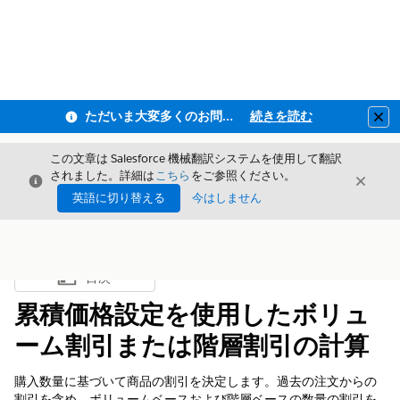
ただいま大変多くのお問い合わせをいただいており、ご連絡までにお時間を頂戴しております
続きを読む
Clo
この文章は Salesforce 機械翻訳システムを使用して翻訳
されました。詳細は
こちら
をご参照ください。
閉じる
閉じ
閉じる
英語に切り替える
今はしません
目次
目次を表示
累積価格設定を使用したボリュ
ーム割引または階層割引の計算
購入数量に基づいて商品の割引を決定します。過去の注文からの
割引を含め、ボリュームベースおよび階層ベースの数量の割引を