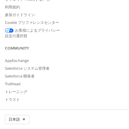
価格調整階層レコードの作成
利用規約
参加ガイドライン:
価格調整
層レコードを作成
します。
Cookie プリファレンスセンター
詳細を指定します。
Price Adjustment Schedule (価格調整スケジュール):
お客様によるプライバシー
(標準価格調整階層)
Standard Price Adjustment Tier
設定の選択肢
製品:
ラップトップ
Tier Type (ランクタイプ):
(パーセント)
Percentage
COMMUNITY
ランク値:
10
下限:
100
AppExchange
上限:
299
Salesforce システム管理者
発効日:
01-01-2025
Salesforce 開発者
商品販売モデル:
1 回
Trailhead
[保存 & 新規]
をクリックします。
トレーニング
次の詳細を使用して、別の価格調整階層レコードを作成しま
す。
トラスト
Price Adjustment Schedule (価格調整スケジュール):
(標準価格調整階層)
Standard Price Adjustment Tier
製品:
ラップトップ
Select Org
日本語
Tier Type (ランクタイプ):
(パーセント)
Percentage