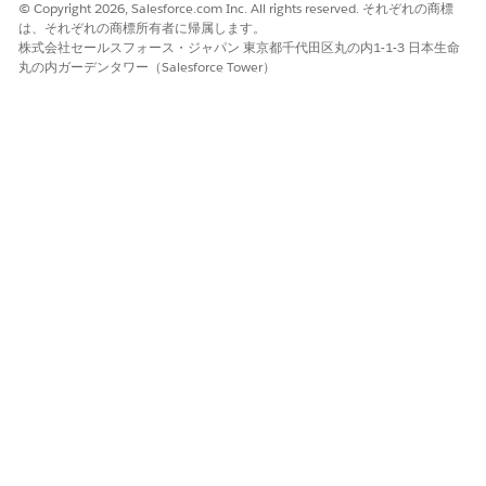
ランク値:
25
© Copyright 2026, Salesforce.com Inc. All rights reserved. それぞれの商標
下限:
300
は、それぞれの商標所有者に帰属します。
発効日:
株式会社セールスフォース・ジャパン 東京都千代田区丸の内1-1-3 日本生命
01-01-2025
丸の内ガーデンタワー（Salesforce Tower）
商品販売モデル:
1 回
変更内容を保存します。
作成した新しい価格調整階層のタブを閉じます。
[詳細] タブの [標準価格調整階層] ページで、[
有効] を
選択し
ます。
変更内容を保存します。
[ボリューム割引エントリ] 決定表を更新して、価格調整層
重要
レコードを価格設定に使用できるようにすることをお勧めしま
す。
ボリュームベースの調整変数の定数の作成
価格設定手順を作成します。価格設定手順を作成するには、