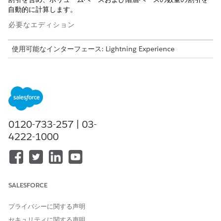
自動的に計算します。
必要なエディション
使用可能なインターフェース: Lightning Experience
使用可能なエディション: Revenue Management (旧 Revenue
Cloud) の
Enterprise
Edition、
Unlimited
Edition、および
Developer
Edition (
Revenue Cloud Growth ライセンス
または
Revenue Cloud Advanced ライセンス付属)。
必要なユーザー権限
0120-733-257 | 03-
4222-1000
価格設定手順を作成、更新、
Salesforce 価格設定設計時間
および削除する
ユーザー
価格設定手順内の [ボリューム割引] 要素を使用して、ラップトッ
プの一括購入を計算します。
SALESFORCE
関連項目:
プライバシーに関する声明
契約割引の累積数量価格設定の計算
セキュリティに関する声明