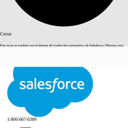
Buscar
Cerrar
Este texto se tradujo con el sistema de traducción automática de Salesforce. Obtenga más
Cambiar a inglés
Ahora no
detalles
aquí
.
Cerrar
Cerrar
1-800-667-6389