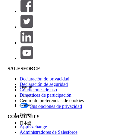
Filtros (0)
SELECCIONAR FILTROS
Agregar
Área de productos
Repercusión de función
SALESFORCE
Declaración de privacidad
Declaración de seguridad
English
Condiciones de uso
Directrices de participación
Français
Centro de preferencias de cookies
Deutsch
Sus opciones de privacidad
Edición
Italiano
COMMUNITY
日本語
AppExchange
Administradores de Salesforce