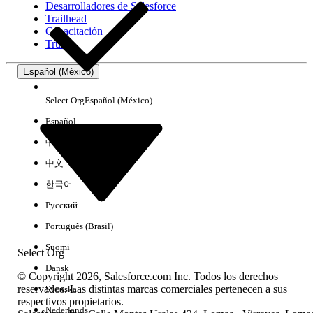
Desarrolladores de Salesforce
Trailhead
Experiencia
Capacitación
Trust
Español (México)
Borrar todo
Listo
Select Org
Español (México)
Español
中文（简体）
中文（繁體）
한국어
Русский
Português (Brasil)
Suomi
Select Org
Dansk
© Copyright 2026, Salesforce.com Inc. Todos los derechos
reservados. Las distintas marcas comerciales pertenecen a sus
Svenska
respectivos propietarios.
No hay resultados
Nederlands