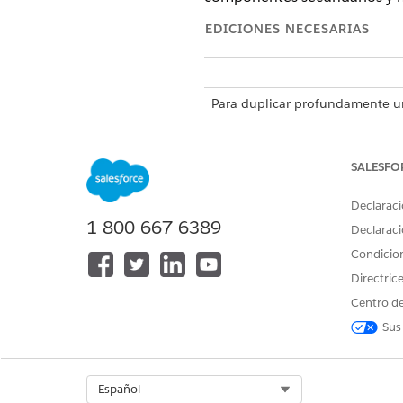
EDICIONES NECESARIAS
Para duplicar profundamente u
Desde la página de inicio de 
En la página de lista de prod
SALESFO
En la ventana Producto de d
El producto se duplica p
Declaraci
de registros creados para 
1-800-667-6389
Declaraci
Condicio
Directric
¿RESOLVIÓ ESTE ARTÍCULO SU 
Centro de
¡Háganos saber cómo podemos m
Sus
Select Org
Español