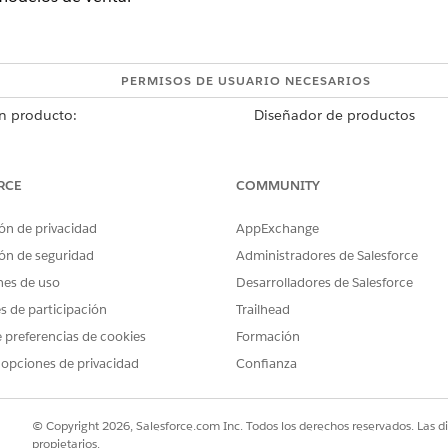
PERMISOS DE USUARIO NECESARIOS
n producto:
Diseñador de productos
la aplicación Gestión de catálogo de productos, haga clic en
Produc
uctos, desde la lista desplegable del menú de acciones rápidas, se
RCE
COMMUNITY
uplicación profunda, proporcione un nombre para el producto y ha
rofundamente. El resumen de duplicados profundos proporci
ón de privacidad
AppExchange
cada objeto. Para ver el producto duplicado, haga clic en
Ver
ón de seguridad
Administradores de Salesforce
nes de uso
Desarrolladores de Salesforce
es de participación
Trailhead
PROBLEMA?
 preferencias de cookies
Formación
ejorar!
 opciones de privacidad
Confianza
© Copyright 2026, Salesforce.com Inc. Todos los derechos reservados. Las d
propietarios.