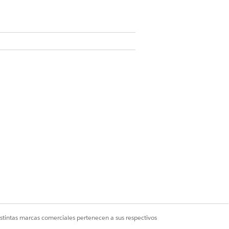
tos.
leccione
Deep Duplicar
.
ga clic en
Duplicación profunda
.
ona información sobre el número
 producto duplicado
.
Sí
No
istintas marcas comerciales pertenecen a sus respectivos