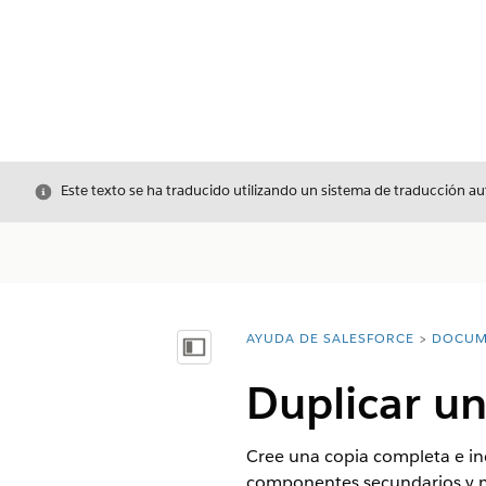
Cerrar
Este texto se ha traducido utilizando un sistema de traducción a
AYUDA DE SALESFORCE
DOCUM
Usted está aquí:
Mostrar índice de materias
Duplicar u
Cree una copia completa e in
componentes secundarios y m