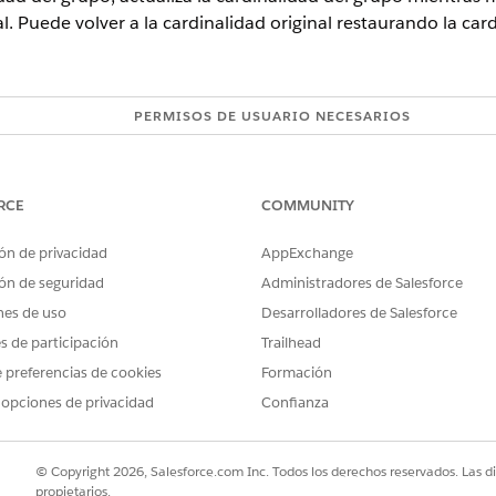
al. Puede volver a la cardinalidad original restaurando la ca
PERMISOS DE USUARIO NECESARIOS
l grupo:
Gestionar catálogo de produ
Conjunto de permisos de ac
RCE
COMMUNITY
ón de privacidad
AppExchange
a cardinalidad sustituye la cardinalidad para el grupo en el contex
o permanece igual en el contexto de otros paquetes de productos.
ón de seguridad
Administradores de Salesforce
nes de uso
Desarrolladores de Salesforce
es de participación
Trailhead
tución de la cardinalidad del grupo para un grupo que se agregó va
 preferencias de cookies
Formación
 para cada instancia del grupo en todo el paquete. Los grupos se a
 opciones de privacidad
Confianza
l grupo en la jerarquía se agrega varias veces.
la aplicación Gestión de catálogo de productos, haga clic en
Produc
© Copyright 2026, Salesforce.com Inc. Todos los derechos reservados. Las d
lista Producto, haga clic en el producto empaquetado que contiene
propietarios.