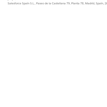
Salesforce Spain S.L., Paseo de la Castellana 79, Planta 7ª, Madrid, Spain, 
.
rupo en el segundo nivel de la jerarquía de productos.
rquía de paquetes es el producto raíz. Los productos, grupos y clasi
cundarios inmediatos del producto raíz. Puede modificar la cardin
solo en el primer nivel. Puede sustituir la cardinalidad de producto
 allá.
a la ficha Cardinalidad.
ad sustituye la cardinalidad para el grupo en el contexto del paque
e puede revertir si es necesario.
ún sea necesario.
res de cardinalidad de grupo originales y actualizados para el gru
riginal era de mínimo 1 componente y máximo 2 componentes. La ca
ximo 2 componentes.