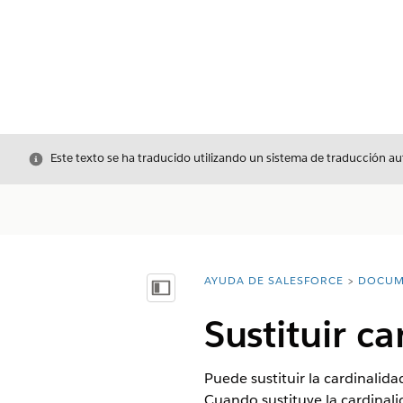
Cerrar
Este texto se ha traducido utilizando un sistema de traducción a
AYUDA DE SALESFORCE
DOCUM
Usted está aquí:
Mostrar índice de materias
Sustituir c
Puede sustituir la cardinalid
Cuando sustituye la cardinali