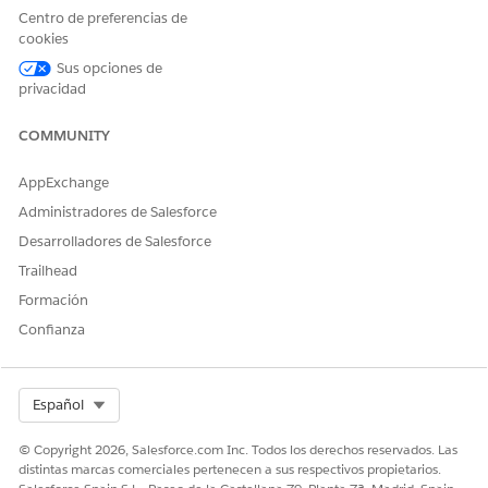
Nombre de API de encabezado de transacción
Centro de preferencias de
S01_TransactionHeader
cookies
Sus opciones de
Propiedades de entrada
privacidad
Encabezado de transacción acepta datos de esta propiedad,
COMMUNITY
establecida por los usuarios.
AppExchange
PROPIEDAD
TIPO
OBLIGATORI
DESCRIPCIÓ
O
N
Administradores de Salesforce
Desarrolladores de Salesforce
transactionR
Objeto
Sí
Datos de
ecord
registros de
Trailhead
transaccione
Formación
s (parentId,
parentName,
Confianza
origin)
Eventos Disparos de encabezado de transacción
Select Org
Español
Encabezado de transacción activa este evento personalizado
© Copyright 2026, Salesforce.com Inc. Todos los derechos reservados. Las
para cerrar el Configurador de productos.
distintas marcas comerciales pertenecen a sus respectivos propietarios.