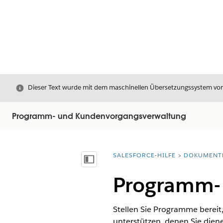
Schließen
Dieser Text wurde mit dem maschinellen Übersetzungssystem von S
Programm- und Kundenvorgangsverwaltung
SALESFORCE-HILFE
DOKUMENT
Sie befinden sich hier:
Inhalt anzeigen
Programm-
Stellen Sie Programme bereit
unterstützen, denen Sie dien