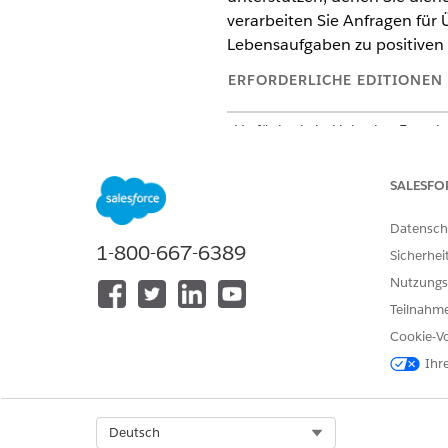
verarbeiten Sie Anfragen für
Lebensaufgaben zu positiven 
ERFORDERLICHE EDITIONEN
Verfügbarkeit: Lightning Experi
Verfügbarkeit: Education Cloud
SALESFO
Modernisieren und optimieren
und florierende Communities a
Datensch
1-800-667-6389
verbessern die Servicebereits
Sicherhei
straßensperren beseitigen.
Nutzungs
Teilnahme
Die Programm- und Kundenvor
Cookie-Vo
Ihr
Dies sind häu
HINWEIS
Kundenvorgangsverwalt
sie jedoch in einer Vie
Select Org
Deutsch