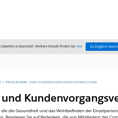
alesforce übersetzt. Weitere Details finden Sie
hier
.
Zu Englisch wech
E
PROGRAMM- UND KUNDENVORGANGSVERWALTUNG
 und Kundenvorgangsve
, die die Gesundheit und das Wohlbefinden der Einzelperso
en. Reagieren Sie auf Bedenken, die von Mitgliedern der C