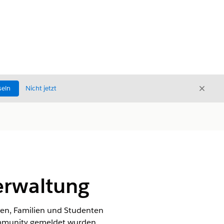
Schli
seln
Nicht jetzt
Schließ
rwaltung
nen, Familien und Studenten
ommunity gemeldet wurden,