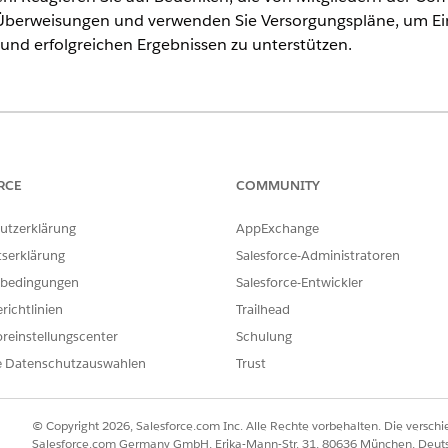
 Überweisungen und verwenden Sie Versorgungspläne, um Ei
und erfolgreichen Ergebnissen zu unterstützen.
ence
, Nonprofit Cloud und Lösungen für den öffentlichen Sektor
RCE
COMMUNITY
 Sie die täglichen Funktionen Ihrer Agentur, Abteilung ode
ufrechtzuerhalten. Vereinheitlichte, zielgerichtete Tools u
utzerklärung
AppExchange
tellung und die Koordination der Versorgung, indem sie häuf
tserklärung
Salesforce-Administratoren
bedingungen
Salesforce-Entwickler
richtlinien
Trailhead
gangsverwaltung unterstützt die folgenden gängigen Anwe
reinstellungscenter
Schulung
e Datenschutzauswahlen
Trust
fige primäre Anwendungsfälle, nicht alle möglichen Anwendungen
ung sind für bestimmte Branchen relevanter als andere. Die flexib
lzahl von Kontexten nützlich.
© Copyright 2026, Salesforce.com Inc. Alle Rechte vorbehalten. Die versch
Salesforce.com Germany GmbH, Erika-Mann-Str. 31, 80636 München, Deut