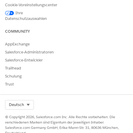
Cookie-Voreinstellungscenter
Armut
Ihre
Instabile Haltungsbedingungen
Datenschutzauswahlen
Behinderung
Arbeitslosigkeit
COMMUNITY
Ernährungsunsicherheit
Community-Wiedereintritt nach der Inhaftierung
AppExchange
Versorgungspläne enthalten Ziele, mit denen Einzelpersonen
Salesforce-Administratoren
einen Meilenstein oder ein Ergebnis erreichen können, sowie
Salesforce-Entwickler
Vorteile und Aufgaben, die ihnen helfen, dorthin zu
gelangen. Verwenden Sie einen Versorgungsplan für:
Trailhead
Schulung
Weisen Sie ein Kind, das sich in einer instabilen
Familienumgebung befindet, einem vorübergehenden
Trust
Pflegewohnheim zu.
Bieten Sie Personen, die aufgrund einer Verletzung unter
Mobilitätsproblemen leiden, kostenlosen Zugang zu
Select Org
Deutsch
öffentlichen Verkehrsmitteln, Essenszustellung oder
häuslicher Pflege.
© Copyright 2026, Salesforce.com Inc. Alle Rechte vorbehalten. Die
Verbinden Sie einen Studenten der ersten Generation mit
verschiedenen Marken sind Eigentum der jeweiligen Inhaber.
Peer-Gruppen, die emotionale Unterstützung bieten
Salesforce.com Germany GmbH, Erika-Mann-Str. 31, 80636 München,
Deutschland