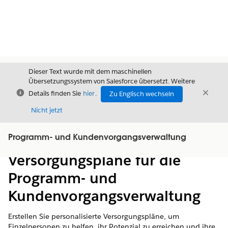
Dieser Text wurde mit dem maschinellen
Übersetzungssystem von Salesforce übersetzt. Weitere
Schließen
Schli
Details finden Sie
hier
.
Zu Englisch wechseln
Schließ
Nicht jetzt
Programm- und Kundenvorgangsverwaltung
Inhalt
Inhalt anzeigen
Versorgungspläne für die
Programm- und
Kundenvorgangsverwaltung
Erstellen Sie personalisierte Versorgungspläne, um
Einzelpersonen zu helfen, ihr Potenzial zu erreichen und ihre