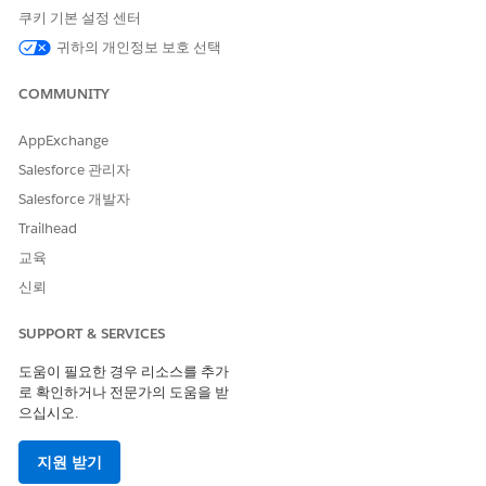
빈곤
쿠키 기본 설정 센터
부정적인 주택 조건
귀하의 개인정보 보호 선택
장애
실업
COMMUNITY
식품 안전 불안
교도 후 커뮤니티 재입원
AppExchange
케어 계획에는 개인이 중대 사건 또는 결과를 달성하는 데 도움이
Salesforce 관리자
되는 목표와 개인이 도달하는 데 도움이 되는 혜택과 과업이 포함되
Salesforce 개발자
어 있습니다. 케어 계획을 사용하여 다음을 수행합니다.
Trailhead
불안정한 가정 환경에 있는 자녀를 임시 유치원에 할당합니다.
교육
부상으로 인해 모빌리티 문제가 있는 사람에게 무료로 대중교
통, 음식 배달 또는 가정 관리 지원을 제공합니다.
신뢰
1세대 대학생을 감정적인 지원을 제공할 수 있는 동료 그룹과
탐색할 수 있는 멘토와 연결합니다.
SUPPORT & SERVICES
편의성을 위해 다양한 지원 시나리오에 대한 목표 및 혜택을 포함하
도움이 필요한 경우 리소스를 추가
는 케어 계획 템플릿을 만듭니다. 작업 계획 템플릿을 케어 계획 템
로 확인하거나 전문가의 도움을 받
플릿에 연결하여 모든 사람을 추적할 수 있도록 과업을 추가합니다.
으십시오.
그런 다음, 사례담당자 또는 다른 직원이 케어 계획이 필요한 개인
을 식별하면 템플릿을 기반으로 사례 및 클라이언트별로 개인 설정
지원 받기
할 수 있습니다. 또는 필요에 따라 사례에 대한 개별 일회용 케어 계