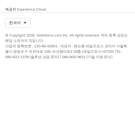
획을 만듭니다.
제공자
Experience Cloud
프로그램 및 사례 관리의 다른 기능과 마찬가지로, 타임라인, 상호
작용 요약, 실천 가능한 관계 센터와 같은 산업 공통 기능과 함께 사
Select Org
한국어
용할 경우 케어 계획이 크게 향상됩니다.
케어 계획은 다음 용어를 사용합니다.
© Copyright 2026, Salesforce.com Inc. All rights reserved. 여러 등록 상표는
해당 소유자의 것입니다.
케어 계획 템플릿
사업자 등록번호 : 120-86-92851 , 대표자 : 벤슨웡 세일즈포스 코리아 서울특
별시 영등포구 여의대로 108, 파크원타워2 28층 (세일즈포스) 07335 TEL :
특정 프로그램, 지원 시나리오 또는 계획된 결과에 대한 목표,
080-822-1378 (솔루션 상담 문의) | 080-805-9651 (기술 지원 문의)
혜택, 과업의 청사진입니다. 맞춤형 케어 계획의 시작점으로 사
용됩니다.
케어 계획
개인 또는 사회 복지와 관련된 특정 중대 사건 또는 결과를 달성
하는 데 도움이 되는 개인의 목표, 혜택 및 과업 컬렉션입니다.
케어 계획 템플릿에서 생성되며 특정 개인에 맞게 사용자 정의
됩니다.
목표 정의
개인이 개선된 상황 또는 긍정적인 결과를 달성하기 위한 중대
사건 또는 목표입니다.
혜택