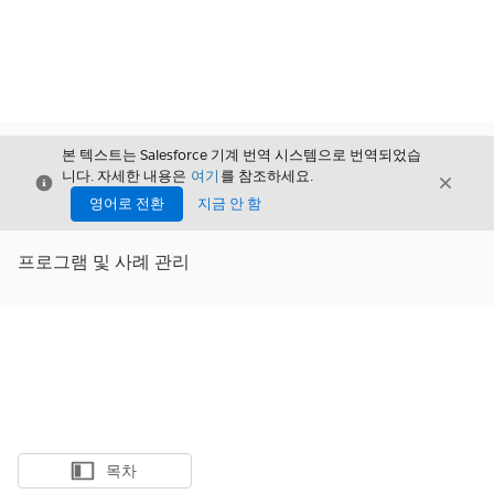
본 텍스트는 Salesforce 기계 번역 시스템으로 번역되었습
니다. 자세한 내용은
여기
를 참조하세요.
닫기
닫기
닫기
영어로 전환
지금 안 함
프로그램 및 사례 관리
목차
목차 표시