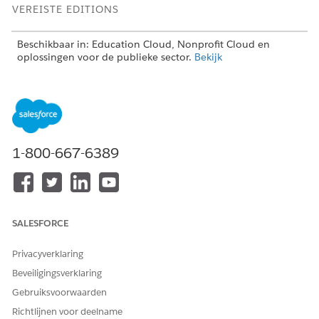
VEREISTE EDITIONS
Beschikbaar in: Education Cloud, Nonprofit Cloud en
oplossingen voor de publieke sector.
Bekijk
editionbeschikbaarheid
.
BENODIGDE GEBRUIKERSMACHTIGINGEN
Toegang krijgen tot
Machtigingenset Toegang
zorgplannen:
tot zorgplannen
1-800-667-6389
OR
Machtigingenset Volledige
toegang voor Education
Cloud
SALESFORCE
Als u toegang wilt tot
Machtigingenset
Privacyverklaring
uitkeringen,
Geavanceerd
uitkeringsoverzichten,
programmabeheer
Beveiligingsverklaring
uitkeringsschema's,
Gebruiksvoorwaarden
uitkeringssessies en
OR
herhalingsschema's:
Richtlijnen voor deelname
Machtigingenset Volledige