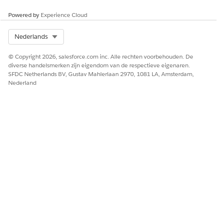
Powered by
Experience Cloud
Select Org
Nederlands
© Copyright 2026, salesforce.com inc. Alle rechten voorbehouden. De
diverse handelsmerken zijn eigendom van de respectieve eigenaren.
SFDC Netherlands BV, Gustav Mahlerlaan 2970, 1081 LA, Amsterdam,
Nederland
ZIE OOK:
Deelnemers van zorgplannen registreren voor
voordeelsessies
HEEFT DIT ARTIKEL UW PROBLEEM OPGELOST?
Laat ons weten wat we kunnen doen om te verbeteren!
Ja
Nee