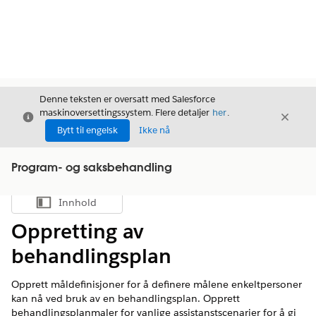
Denne teksten er oversatt med Salesforce
maskinoversettingssystem. Flere detaljer
her
.
Avslutt
Avslut
Avslutt
Bytt til engelsk
Ikke nå
Program- og saksbehandling
Innhold
Vis innholdsfortegnelse
Oppretting av
behandlingsplan
Opprett måldefinisjoner for å definere målene enkeltpersoner
kan nå ved bruk av en behandlingsplan. Opprett
behandlingsplanmaler for vanlige assistanstscenarier for å gi