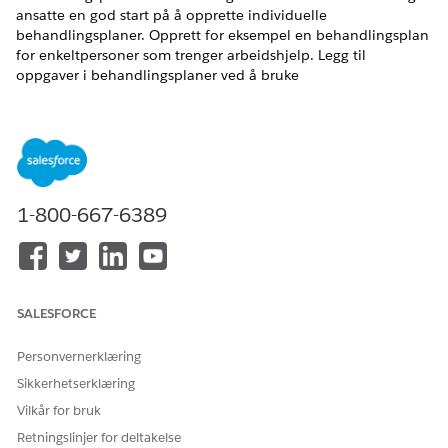
ansatte en god start på å opprette individuelle
behandlingsplaner. Opprett for eksempel en behandlingsplan
for enkeltpersoner som trenger arbeidshjelp. Legg til
oppgaver i behandlingsplaner ved å bruke
handlingsplanmaler, og opprett en behandlingsplan for en
bestemt sak.
NØDVENDIGE UTGAVER
Tilgjengelig i Education Cloud, Nonprofit Cloud og
1-800-667-6389
Løsninger for offentlig sektor.
Se tilgjengelighet av versjon
.
Opprette måldefinisjoner
Definer milepælene og de forventede resultatene som du
vil at noen skal oppnå gjennom behandlingsplaner,
SALESFORCE
programmer og fordeler.
Opprette en behandlingsplanmal
Personvernerklæring
Opprett behandlingsplanmaler med fordeler, mål og
Sikkerhetserklæring
oppgaver som du enkelt kan bruke på nytt for å koble
Vilkår for bruk
enkeltpersoner til standard typer tjenester og kundestøtte.
Bruk behandlingsplanmaler til å levere fordeler konsistent
Retningslinjer for deltakelse