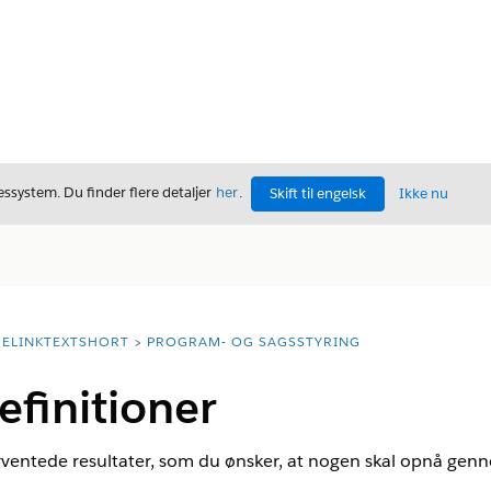
ssystem. Du finder flere detaljer
her
.
Skift til engelsk
Ikke nu
ELINKTEXTSHORT
PROGRAM- OG SAGSSTYRING
finitioner
rventede resultater, som du ønsker, at nogen skal opnå gen