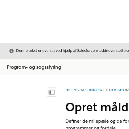
Luk
Denne tekst er oversat ved hjælp af Salesforce-maskinoversættelse
Program- og sagsstyring
HELPHOMELINKTEXT
DOCSHOM
breadcrumbDescription
Vis indholdsfortegnelse
Opret målde
Definer de milepæle og de fo
programmer og fordele.