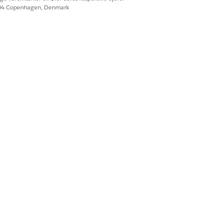
604 Copenhagen, Denmark
ngsplan, skal du vælge
Tilpasset målnavn
ngsplan, skal du vælge
Tilpasset målnavn
jes målet også til behandlingsplanen. Se