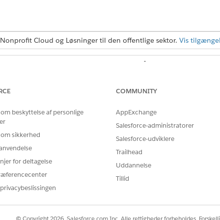
Nonprofit Cloud og Løsninger til den offentlige sektor.
Vis tilgænge
BRUGERTILLADELSER PÅKRÆVET
er:
Tilladelsessættet Avancer
RCE
COMMUNITY
ELLER
 om beskyttelse af personlige
AppExchange
Tilladelsessættet Educati
er
Salesforce-administratorer
 om sikkerhed
rug topmålet til at definere den ultimative målsætning og me
Salesforce-udviklere
r anvendelse
t. Opret f.eks. et topmål ved navn Fuldtidsansættelse og d
Trailhead
njer for deltagelse
gelse.
Uddannelse
ræferencecenter
Tillid
n behandlingsplanskabelon, inkluderes dens underliggende m
privacybeslissingen
.
og vælge
Måldefinitioner
.
© Copyright 2026, Salesforce.com Inc. Alle rettigheder forbeholdes. Forskell