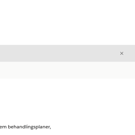
Luk
Luk
nem behandlingsplaner,