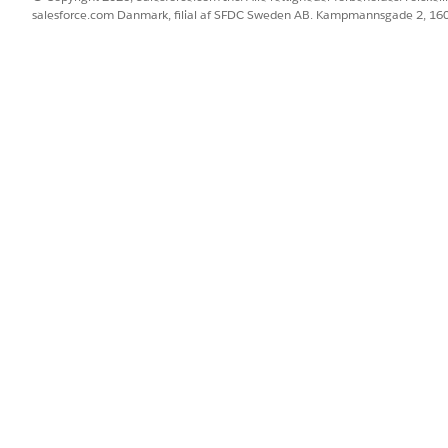
salesforce.com Danmark, filial af SFDC Sweden AB. Kampmannsgade 2, 1
skal du angive disse detaljer.
velse.
som navnet.
ættelse
inition til en behandlingsplan, skal du vælge
Aktiv
som status.
 det tilpassede mål obligatorisk, når målet tildeles til en behandli
iggende mål, skal du angive disse detaljer.
velse.
som navnet.
binterview
else
.
en.
 det tilpassede mål obligatorisk, når målet tildeles til en behandli
re måldefinitioner efter behov.
oner til fordele.
til en fordel og derefter føjer fordelene til en behandlingsplan, fø