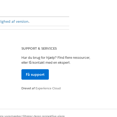
lighed af version
.
et programstyring
SUPPORT & SERVICES
Har du brug for hjælp? Find flere ressourcer,
on Cloud - fuld adgang
eller få kontakt med en ekspert.
llemliggende mål til at spore
Få support
e mellemliggende mål Praktisk
Drevet af
Experience Cloud
ellemliggende mål og deres
ige varemærker tilhører deres respektive ejere.