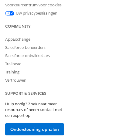
taken.
Voorkeurcentrum voor cookies
U kunt ook actieplansjablonen maken voor
Uw privacybeslissingen
voordeeltoewijzingen en doeltoewijzingen, taken toevoegen
aan de actieplansjabloon en de sjabloon vervolgens
COMMUNITY
toewijzen aan een voordeel- of doeldefinitie. Wanneer u een
doeldefinitie of voordeel met een taak toevoegt aan een
AppExchange
zorgplan, omvat het zorgplan ook de taak.
Salesforce-beheerders
Zie voor instructies over het maken van een actieplansjabloon
Salesforce-ontwikkelaars
met taken Taken en documenten
bijhouden met behulp
van
actieplansjablonen met programma- en casebeheer.
Trailhead
Training
Vertrouwen
SUPPORT & SERVICES
Hulp nodig? Zoek naar meer
resources of neem contact met
een expert op.
Ondersteuning ophalen