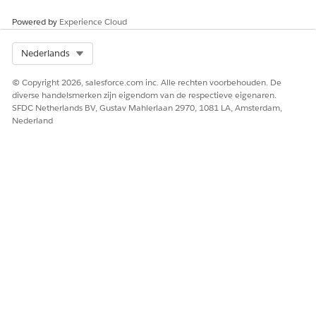
HEEFT DIT ARTIKEL UW PROBLEEM OPGELOST?
Powered by
Experience Cloud
Laat ons weten wat we kunnen doen om te verbeteren!
Select Org
Nederlands
Ja
Nee
© Copyright 2026, salesforce.com inc. Alle rechten voorbehouden. De
diverse handelsmerken zijn eigendom van de respectieve eigenaren.
SFDC Netherlands BV, Gustav Mahlerlaan 2970, 1081 LA, Amsterdam,
Nederland