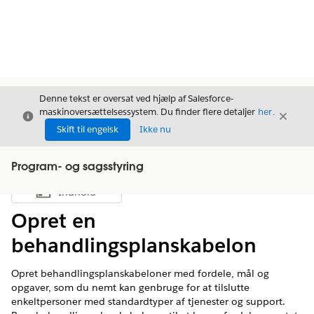
Denne tekst er oversat ved hjælp af Salesforce-
maskinoversættelsessystem. Du finder flere detaljer
her
.
Luk
Luk
Luk
Skift til engelsk
Ikke nu
Program- og sagsstyring
Indhold
Vis indholdsfortegnelse
Opret en
behandlingsplanskabelon
Opret behandlingsplanskabeloner med fordele, mål og
opgaver, som du nemt kan genbruge for at tilslutte
enkeltpersoner med standardtyper af tjenester og support.