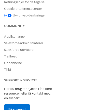
Retningslinjer for deltagelse
Tilmeld deltagere
.
Søg efter og vælg et eller flere programmer, og klik
Cookie-præferencecenter
derefter på
Næste
.
Uw privacybeslissingen
Vælg deltagerne, og klik derefter på
Næste
.
For hver deltager skal du gennemse og bekræfte
COMMUNITY
tilmeldingsdetaljerne.
Gem dine ændringer.
AppExchange
Salesforce opretter sagsprogram- og
Salesforce-administratorer
programtilmeldingsregistreringer for de tilmeldte personer.
Salesforce-udviklere
Hvis der findes en aktiv programtilmeldingsregistrering for en
Trailhead
deltager, oprettes der ikke en dubletregistrering.
Uddannelse
Tillid
LØSTE DENNE ARTIKEL DIT PROBLEM?
SUPPORT & SERVICES
Giv os besked, så vi kan forbedre os!
Har du brug for hjælp? Find flere
Ja
Nej
ressourcer, eller få kontakt med
en ekspert.
Få support