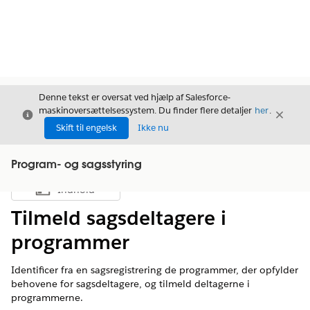
Denne tekst er oversat ved hjælp af Salesforce-
maskinoversættelsessystem. Du finder flere detaljer
her
.
Luk
Luk
Luk
Skift til engelsk
Ikke nu
Program- og sagsstyring
Indhold
Vis indholdsfortegnelse
Tilmeld sagsdeltagere i
programmer
Identificer fra en sagsregistrering de programmer, der opfylder
behovene for sagsdeltagere, og tilmeld deltagerne i
programmerne.