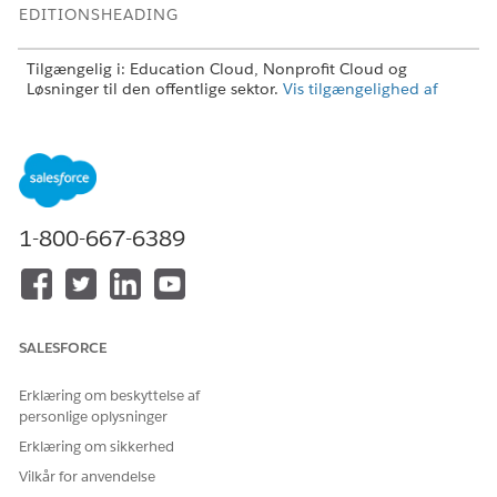
EDITIONSHEADING
Tilgængelig i: Education Cloud, Nonprofit Cloud og
Løsninger til den offentlige sektor.
Vis tilgængelighed af
version
.
BRUGERTILLADELSER PÅKRÆVET
Hvis du ønsker adgang til
Tilladelsessættet Adgang til
sager og sagsprogrammer:
behandlingsplaner
1-800-667-6389
ELLER
Tilladelsessættet Education
Cloud - fuld adgang
SALESFORCE
Før du går i gang, skal du sørge for, at du har
sagsregistreringer for deltagerne og de krævede
Erklæring om beskyttelse af
programregistreringer.
personlige oplysninger
Find og vælg
sager
fra Appstarter.
Erklæring om sikkerhed
Vælg en sag.
Vilkår for anvendelse
På den relaterede liste Sagsprogrammer skal du klikke på