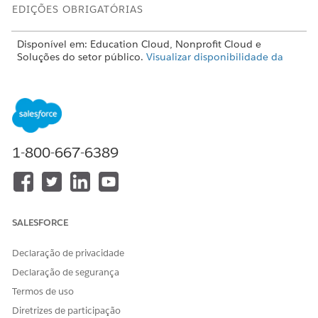
EDIÇÕES OBRIGATÓRIAS
Disponível em: Education Cloud, Nonprofit Cloud e
Soluções do setor público.
Visualizar disponibilidade da
edição
.
PERMISSÕES DE USUÁRIO NECESSÁRIAS
Para acessar casos e
Conjunto de permissões de
programas de caso:
Acesso a planos de cuidados
1-800-667-6389
OU
Conjunto de permissões de
Acesso total ao Education
Cloud
SALESFORCE
Antes de começar, certifique-se de que você tenha registros
Declaração de privacidade
de caso para os participantes e os registros de programa
Declaração de segurança
necessários.
Termos de uso
No Iniciador de aplicativos, localize e selecione
Casos
.
Diretrizes de participação
Selecione um caso.