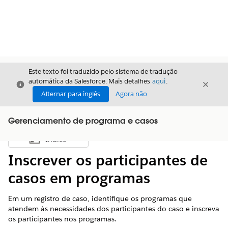
Este texto foi traduzido pelo sistema de tradução
automática da Salesforce. Mais detalhes
aqui
.
Fechar
Fecha
Fechar
Alternar para inglês
Agora não
Gerenciamento de programa e casos
Índice
Mostrar índice
Inscrever os participantes de
casos em programas
Em um registro de caso, identifique os programas que
atendem às necessidades dos participantes do caso e inscreva
os participantes nos programas.