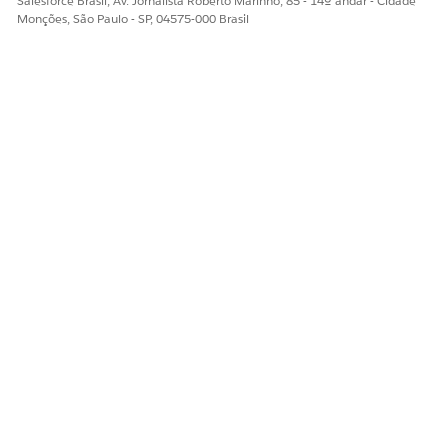
Salesforce Brasil, Av. Jornalista Roberto Marinho, 85 - 14º andar - Cidade
Monções, São Paulo - SP, 04575-000 Brasil