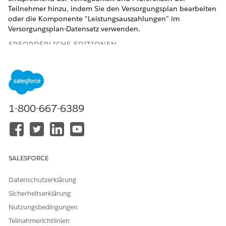
Teilnehmer hinzu, indem Sie den Versorgungsplan bearbeiten
oder die Komponente "Leistungsauszahlungen" im
Versorgungsplan-Datensatz verwenden.
ERFORDERLICHE EDITIONEN
Verfügbarkeit: Education Cloud, Nonprofit Cloud und
Lösungen für den öffentlichen Sektor.
Editionsverfügbarkeit
anzeigen
.
1-800-667-6389
ERFORDERLICHE BENUTZERBERECHTIGUNGEN
Zugreifen auf
Berechtigungssatz "Zugriff
Versorgungspläne:
auf Versorgungspläne"
ODER
SALESFORCE
Berechtigungssatz
Datenschutzerklärung
"Vollständiger Zugriff auf
Education Cloud"
Sicherheitserklärung
Nutzungsbedingungen
Zugreifen auf Vorteile,
Berechtigungssatz
Vorteilstypen, Vorteilspläne,
"Erweiterte
Teilnahmerichtlinien