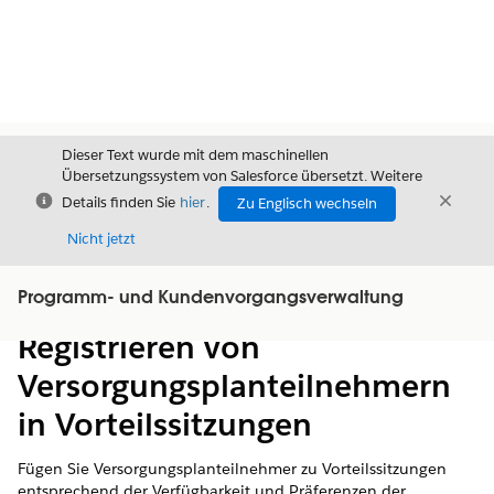
Dieser Text wurde mit dem maschinellen
Übersetzungssystem von Salesforce übersetzt. Weitere
Schließen
Schli
Details finden Sie
hier
.
Zu Englisch wechseln
Schließ
Nicht jetzt
Programm- und Kundenvorgangsverwaltung
Inhalt
Inhalt anzeigen
Registrieren von
Versorgungsplanteilnehmern
in Vorteilssitzungen
Fügen Sie Versorgungsplanteilnehmer zu Vorteilssitzungen
entsprechend der Verfügbarkeit und Präferenzen der