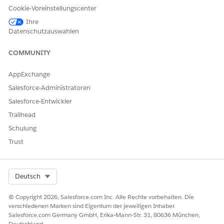
Vorteilssitzungen und
Programmverwaltung"
Cookie-Voreinstellungscenter
Wiederholungspläne:
ODER
Ihre
Datenschutzauswahlen
Berechtigungssatz
"Vollständiger Zugriff auf
COMMUNITY
Education Cloud"
AppExchange
Registrieren eines Teilnehmers durch Bearbeiten eines
Salesforce-Administratoren
Versorgungsplans
Salesforce-Entwickler
Suchen Sie im App Launcher nach
Versorgungsplänen
und
Trailhead
wählen Sie diese Option aus.
Schulung
Wählen Sie einen Versorgungsplan aus und klicken Sie
dann auf
Versorgungsplan bearbeiten
.
Trust
Klicken Sie auf
Weiter
.
Überprüfen Sie die Vorteile im Plan. Fügen Sie bei Bedarf
einen oder mehrere Vorteile hinzu.
Select Org
Deutsch
Klicken Sie auf
Weiter
oder
Hinzufügen
.
Wählen Sie die Leistung aus und stellen Sie sicher, dass
© Copyright 2026, Salesforce.com Inc. Alle Rechte vorbehalten. Die
der Versorgungsplanteilnehmer registriert ist. Klicken Sie
verschiedenen Marken sind Eigentum der jeweiligen Inhaber.
zum Registrieren eines Kundenvorgangsteilnehmers für
Salesforce.com Germany GmbH, Erika-Mann-Str. 31, 80636 München,
Deutschland