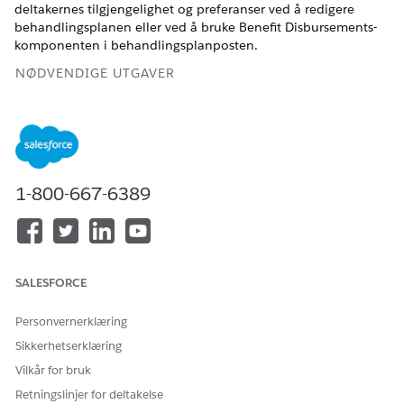
deltakernes tilgjengelighet og preferanser ved å redigere
behandlingsplanen eller ved å bruke Benefit Disbursements-
komponenten i behandlingsplanposten.
NØDVENDIGE UTGAVER
Tilgjengelig i Education Cloud, Nonprofit Cloud og
Løsninger for offentlig sektor.
Se tilgjengelighet av versjon
.
NØDVENDIGE BRUKERTILLATELSER
1-800-667-6389
For å få tilgang til
Tillatelsessettet
behandlingsplaner:
Behandlingsplaner-tilgang
ELLER
SALESFORCE
Tillatelsessettet Education
Cloud Full tilgang
Personvernerklæring
For å få tilgang til fordeler,
Tillatelsessettet Avansert
Sikkerhetserklæring
fordelstyper, fordelsplaner,
programbehandling
fordelsøkter og
Vilkår for bruk
ELLER
gjentagelsesplaner:
Retningslinjer for deltakelse