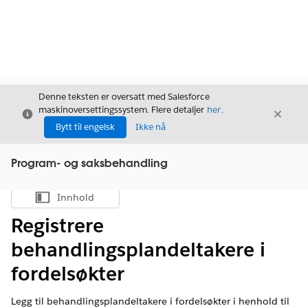
Denne teksten er oversatt med Salesforce
maskinoversettingssystem. Flere detaljer
her
.
Avslutt
Avslut
Avslutt
Bytt til engelsk
Ikke nå
Program- og saksbehandling
Innhold
Vis innholdsfortegnelse
Registrere
behandlingsplandeltakere i
fordelsøkter
Legg til behandlingsplandeltakere i fordelsøkter i henhold til