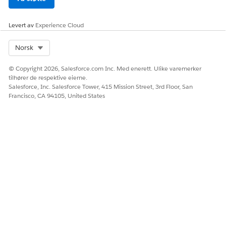
Levert av
Experience Cloud
Select Org
Norsk
© Copyright 2026, Salesforce.com Inc. Med enerett. Ulike varemerker
tilhører de respektive eierne.
Salesforce, Inc. Salesforce Tower, 415 Mission Street, 3rd Floor, San
Francisco, CA 94105, United States
Lagre arbeidet.
Registrere en deltaker ved å bruke komponenten
Fordeler Utbetalinger
Finn og velg
Behandlingsplaner
fra Appstarter.
Velg en behandlingsplan.
Finn den tildelte fordelen på Benefit Disbursements
(Fordelsutbetalinger)-fanen, og klikk deretter
på Registrer
deg
.
Velg øktene, og lagre arbeidet.
Øktene vises i fanen Planlagt i listen Utbetalte fordeler.