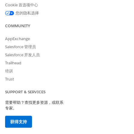
Cookie 首选项中心
单击
下一步
。
查看计划中的好处。如果需要，添加一个或多个好处。
您的隐私选择
单击
下一步
或
添加
。
选择福利，并确保护理计划参与者已加入。要将个案参与者注册
COMMUNITY
到福利中，请单击
添加注册者
。
在已付款福利下，单击
注册
。
AppExchange
选择福利会话，然后单击
完成
。
Salesforce 管理员
Salesforce 开发人员
Trailhead
培训
Trust
SUPPORT & SERVICES
需要帮助？查找更多资源，或联系
专家。
获得支持
保存操作。