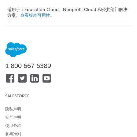
适用于：Education Cloud、Nonprofit Cloud 和公共部门解决
方案。
查看版本可用性
。
所需用户权限
要访问护理计划：
护理计划访问权限集
或者
Education Cloud 完全访问权
1-800-667-6389
限集
要访问福利、福利类型、福利
高级计划管理权限集
计划、福利会话和重复计划：
或者
SALESFORCE
Education Cloud 完全访问权
限集
隐私声明
安全声明
通过编辑护理计划注册参与者
使用条款
从应用程序启动程序中，查找并选择
护理计划
。
参与准则
选择护理计划，然后单击
编辑护理计划
。