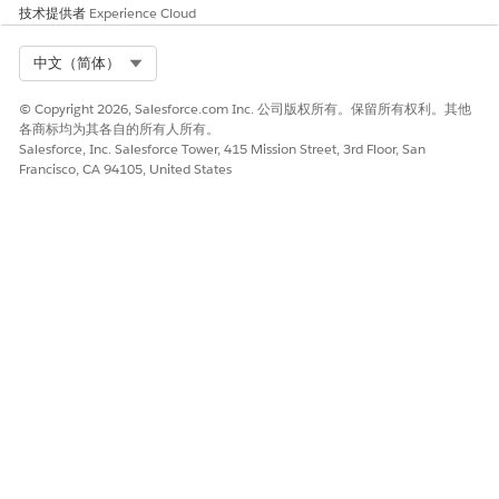
技术提供者
Experience Cloud
使用福利支付组件注册参与者
Select Org
中文（简体）
从应用程序启动程序中，查找并选择
护理计划
。
选择护理计划。
© Copyright 2026, Salesforce.com Inc. 公司版权所有。保留所有权利。其他
在“福利支付”选项卡上，查找分配的福利，然后单击
注册
。
各商标均为其各自的所有人所有。
选择会话，并保存您的工作。
Salesforce, Inc. Salesforce Tower, 415 Mission Street, 3rd Floor, San
Francisco, CA 94105, United States
会话会显示在已付款福利列表中的“已计划”选项卡上。
另请参阅：
计划福利会话
将参与者分配到计划和会话