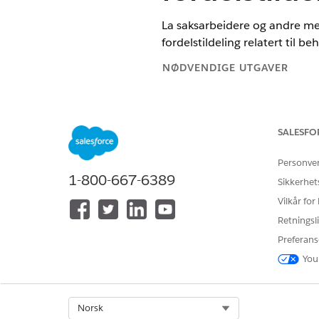
La saksarbeidere og andre med
fordelstildeling relatert til b
NØDVENDIGE UTGAVER
Tilgjengelig i Education Cloud, 
SALESFO
For å få tilgang til innstillinge
Personve
1-800-667-6389
Sikkerhet
Vilkår for
Retningsli
Preferans
For å aktivere innstillinger for
You
Når du arbeider med behandli
standardinnstillinger for deli
at de bare er tilgjengelig for
Select Org
Norsk