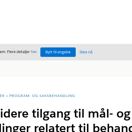
m. Flere detaljer
her
.
Bytt til engelsk
Ikke nå
ER
PROGRAM- OG SAKSBEHANDLING
dere tilgang til mål- og
linger relatert til beha