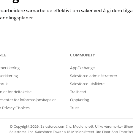
arbeidere samarbeide effektivt om saker ved å gi dem tilgang
ehandlingsplaner.
Nonprofit Cloud og Løsninger for offentlig sektor.
Se tilgjengelighet
RCE
COMMUNITY
NØDVENDIGE BRUKERTILLATELSER
r for program- og fordelbehandling:
Tillatelsessettet Avanser
rnerklæring
AppExchange
serklæring
Salesforce-administratorer
ELLER
 bruk
Salesforce-utviklere
Tillatelsessettet Education
njer for deltakelse
Trailhead
esenter for informasjonskapsler
Opplæring
 program- og fordelbehandling:
Tilpasse program
r Privacy Choices
Trust
ngsplaner, er personvern viktig. Som standard er organisa
ng for måltildeling og fordelstildelingsposter private for både
© Copyright 2026, Salesforce.com Inc. Med enerett. Ulike varemerker tilhøre
 brukeren som opprettet dem. Selv om du kan utvide tilgangen 
Salesforce, Inc. Salesforce Tower, 415 Mission Street, 3rd Floor, San Francis