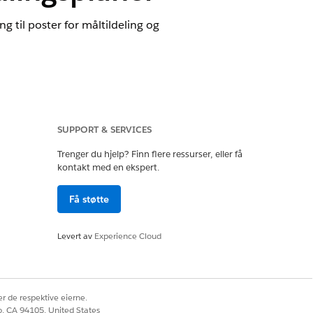
 til poster for måltildeling og
 av versjon
.
SUPPORT & SERVICES
Trenger du hjelp? Finn flere ressurser, eller få
t programbehandling
kontakt med en ekspert.
Få støtte
 Cloud Full tilgang
Levert av
Experience Cloud
sjonsomfattende
 intern og ekstern tilgang, som betyr
r de respektive eierne.
til måltildelings- og
co, CA 94105, United States