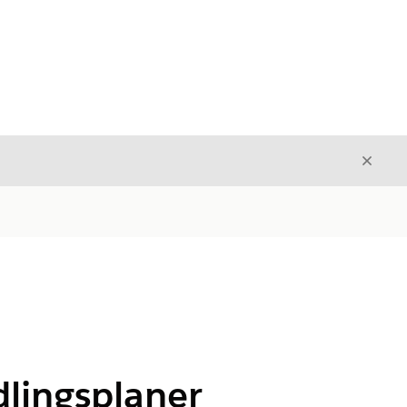
Avslut
Avslutt
ndlingsplaner