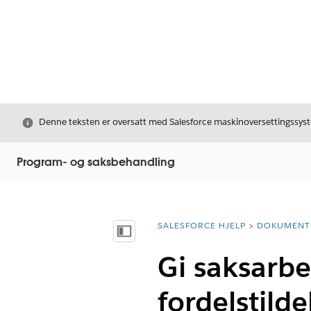
Avslutt
Denne teksten er oversatt med Salesforce maskinoversettingssyste
Program- og saksbehandling
SALESFORCE HJELP
DOKUMENT
Du er her:
Vis innholdsfortegnelse
Gi saksarbei
fordelstilde