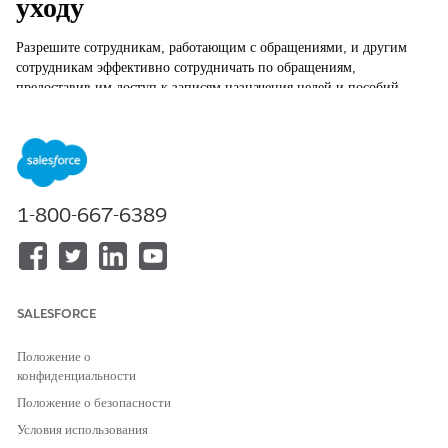
уходу
Разрешите сотрудникам, работающим с обращениями, и другим
сотрудникам эффективно сотрудничать по обращениям,
предоставив им доступ к записям назначения целей и пособий,
связанным с планами ухода.
ТРЕБУЕМЫЕ ВЕРСИИ
Доступно в версиях: Education Cloud, Nonprofit Cloud и
решения Public Sector.
Просмотр доступности версии
.
1-800-667-6389
НЕОБХОДИМЫЕ ПОЛНОМОЧИЯ ПОЛЬЗОВАТЕЛЯ
Для доступа к параметрам
Набор полномочий
управления программами и
«Расширенное управление
SALESFORCE
льготами:
программами»
Положение о
ИЛИ
конфиденциальности
Набор полномочий «Полный
Положение о безопасности
доступ Education Cloud»
Условия использования