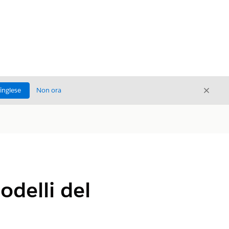
Chiud
'inglese
Non ora
Chiudi
odelli del