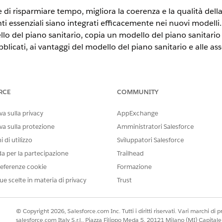
di risparmiare tempo, migliora la coerenza e la qualità della 
ti essenziali siano integrati efficacemente nei nuovi modelli. I
lo del piano sanitario, copia un modello del piano sanitario 
ubblicati, ai vantaggi del modello del piano sanitario e alle a
STE
RCE
COMMUNITY
ation Cloud, Nonprofit Cloud e Soluzioni per il settore pubblico.
Vi
a sulla privacy
AppExchange
AUTORIZZAZIONI UTENTE RICHIESTE
va sulla protezione
Amministratori Salesforce
 di utilizzo
Sviluppatori Salesforce
tario:
Insieme di autorizzazioni 
da per la partecipazione
Trailhead
O
eferenze cookie
Formazione
Insieme di autorizzazioni
ue scelte in materia di privacy
Trust
Cloud
Autorizzazione utente Gestisc
© Copyright 2026, Salesforce.com Inc. Tutti i diritti riservati. Vari marchi di pro
salesforce.com Italy S.r.l., Piazza Filippo Meda 5, 20121 Milano (MI) Capit