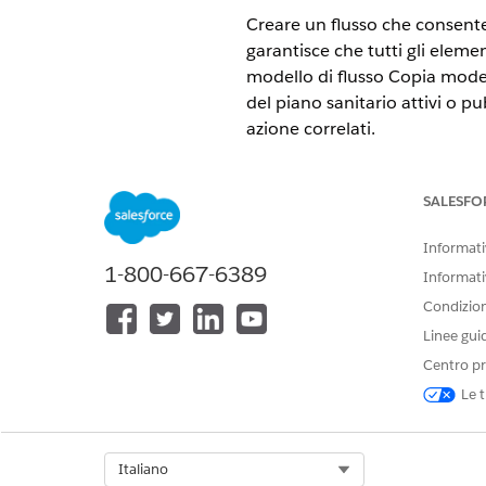
Creare un flusso che consente 
garantisce che tutti gli elemen
modello di flusso Copia model
del piano sanitario attivi o p
azione correlati.
VERSIONI (EDITION) RICHIE
SALESFO
Disponibile nelle versioni: Educ
Informativ
1-800-667-6389
Informati
Condizioni
Per creare modelli di piano sani
Linee gui
Centro pr
Le t
Per gestire un flusso:
Select Org
Italiano