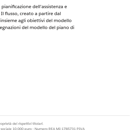
pianificazione dell'assistenza e
l flusso, creato a partire dal
insieme agli obiettivi del modello
ssegnazioni del modello del piano di
sualizzare la disponibilità
.
Accesso piani sanitari
 Accesso completo a Education
i flusso
prietà dei rispettivi titolari.
ale sociale 10.000 euro - Numero REA MI-1785731 P.IVA