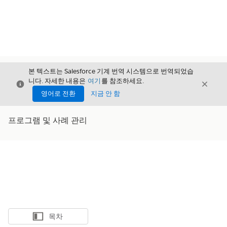
본 텍스트는 Salesforce 기계 번역 시스템으로 번역되었습
니다. 자세한 내용은
여기
를 참조하세요.
닫기
닫기
닫기
영어로 전환
지금 안 함
프로그램 및 사례 관리
목차
목차 표시