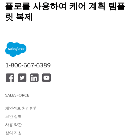
플로를 사용하여 케어 계획 템플
릿 복제
시간을 절약하고 케어 계획의 일관성과 품질을 향상하며 모든 필수
요소가 새 템플릿에 효과적으로 통합되도록 하는 플로를 만듭니다.
케어 계획 템플릿 복사 플로 템플릿에서 생성된 플로는 관련 활성
또는 게시된 케어 계획 템플릿 목표, 케어 계획 템플릿 혜택, 작업 계
획 템플릿 할당과 함께 케어 계획 템플릿을 복사합니다.
필수 EDITION
1-800-667-6389
지원 제품: Education Cloud, Nonprofit Cloud, 공공 부문 솔루
션.
Edition Availability 보기
.
SALESFORCE
필요한 사용자 권한
개인정보 처리방침
케어 계획 템플릿 만들기:
케어 계획 액세스 권한 집합
보안 정책
OR
사용 약관
Education Cloud 전체 액세스
참여 지침
권한 집합