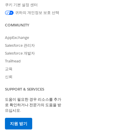
쿠키 기본 설정 센터
플로 관리:
플로 사용자 권한 관리
귀하의 개인정보 보호 선택
케어 계획 템플릿 복사 플로 템플릿을 사용하여 플로를 만들고
COMMUNITY
각 플로 구성 요소의 설명을 읽어 조직의 요구에 맞게 플로를 사
용자 정의하는 방법을 알아봅니다.
AppExchange
빠른 작업을 만들어 플로를 시작하고 빠른 작업을 케어 계획 템
플릿 레코드 페이지에 추가합니다.
Salesforce 관리자
Salesforce 개발자
다음 사항도 참조:
Trailhead
Flow Builder
교육
Lightning Experience 레코드 페이지 만들기 및 구성
신뢰
빠른 작업
SUPPORT & SERVICES
도움이 필요한 경우 리소스를 추가
이 기사를 통해 문제를 해결했습니까?
로 확인하거나 전문가의 도움을 받
으십시오.
개선을 위한 의견을 보내주세요.
예
아니요
지원 받기