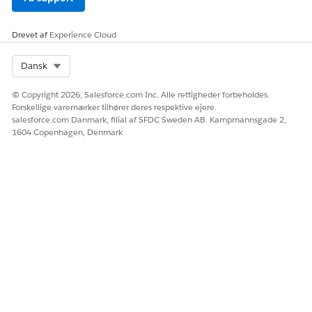
En formular, som en registreringsagent eller en
medarbejder udfylder for at anmode om et program eller
Drevet af
Experience Cloud
en service, der administreres af registreringsbureauet eller
en specialiseret ekstern udbyder.
Select Org
Dansk
Referrer (Henviser)
En organisation eller enkeltperson, der henviser nogen til
© Copyright 2026, Salesforce.com Inc. Alle rettigheder forbeholdes.
en tjeneste eller et program. En nonprofit, der leverer
Forskellige varemærker tilhører deres respektive ejere.
jobuddannelsesprogrammer, modtager f.eks. en
salesforce.com Danmark, filial af SFDC Sweden AB. Kampmannsgade 2,
henvisning fra en statslig eller regional
1604 Copenhagen, Denmark
beskæftigelsesudviklingsafdeling for en arbejdsløs person
(klient).
Case Referral Intake Edition og tilladelser
Gennemse de understøttede produkter og versioner for
Sagshenvisningsregistrering. Få derefter mere at vide om,
hvordan dit produkt håndterer tilladelser, og hvordan du
tildeler dem.
Forudsætninger for sagshenvisning - registrering
Udfør de opgaver, der kræves for at forberede din
organisation på Hensigtsindhentning.