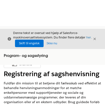
Denne tekst er oversat ved hjælp af Salesforce-
maskinoversættelsessystem. Du finder flere detaljer
her
.
Luk
Luk
Luk
Skift til engelsk
Ikke nu
Program- og sagsstyring
Indhold
Vis indholdsfortegnelse
Registrering af sagshenvisning
Fuldfør din mission til at betjene dit fællesskab ved effektivt at
behandle henvisningsanmodninger for at matche
enkeltpersoner med supporttjenester og sociale og
uddannelsesmæssige programmer, der leveres af din
organisation eller af en ekstern udbyder. Brug guidede forløb