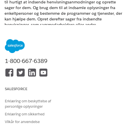
til hurtigt at indsende henvisningsanmodninger og oprette
sager for dem. Og brug dem til at indsamle oplysninger fra
enkeltpersoner og bestemme de programmer og tjenester, der
kan hjælpe dem. Opret derefter sager fra indsendte
henvisninger, som sagsmedarbejdere eller andre
medarbejdere kan bruge til at henvise enkeltpersoner til
udbydere, der tilbyder de programmer og tjenester, der
opfylder enkeltpersoners behov.
EDITIONSHEADING
1-800-667-6389
Tilgængelig i: Education Cloud, Nonprofit Cloud og
Løsninger til den offentlige sektor.
Vis tilgængelighed af
version
.
Hjælp med at levere supporttjenester og sociale og
SALESFORCE
uddannelsesmæssige programmer til enkeltpersoner ved at
oprette anmodninger om henvisninger. Indsaml vigtige
Erklæring om beskyttelse af
oplysninger fra den person, der har brug for hjælp, så du
personlige oplysninger
hurtigt kan tilslutte enkeltpersoner til programmer og
tjenester.
Erklæring om sikkerhed
Vilkår for anvendelse
Brug f.eks. Sagshenvisningsregistrering til at: