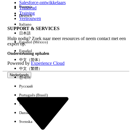
Salesforce-ontwikkelaars
Français
Trailhead
Ervaring
Training
Deutsch
Vertrouwen
Italiano
SUPPORT & SERVICES
日本語
Hulp nodig? Zoek naar meer resources of neem contact met een
Alles wissen
Gereed
Español (México)
expert op.
Español
Ondersteuning ophalen
中文（简体）
Powered by
Experience Cloud
中文（繁體）
Nederlands
한국어
Русский
Português (Brasil)
Suomi
Dansk
Svenska
Geen resultaten