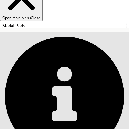
Open Main Menu
Close
Modal Body...
INHOUDSOPGAVE
Zoeken
Inhoudsopgave
weergeven
Inhoudsopgave