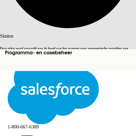
Zoeken
Sluiten
Deze tekst werd vertaald aan de hand van het systeem voor automatische vertaling van
Programma- en casebeheer
Overschakelen op Engels
Niet nu
Salesforce. U vindt
hier
meer details.
Sluiten
Sluiten
1-800-667-6389