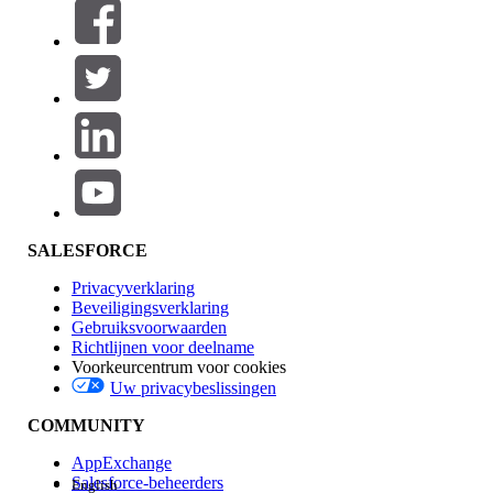
Filteren op (0)
FILTERS SELECTEREN
Productgebied
Toevoegen
Invloed op functies
SALESFORCE
Privacyverklaring
Beveiligingsverklaring
Gebruiksvoorwaarden
Richtlijnen voor deelname
Voorkeurcentrum voor cookies
Uw privacybeslissingen
Edition
COMMUNITY
AppExchange
Salesforce-beheerders
English