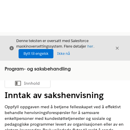
Denne teksten er oversatt med Salesforce
maskinoversettingssystem. Flere detaljer
her
.
Avslutt
Avslut
Avslutt
Bytt til engelsk
Ikke nå
Program- og saksbehandling
Innhold
Vis innholdsfortegnelse
Inntak av sakshenvisning
Oppfyll oppgaven med å betjene fellesskapet ved å effektivt
behandle henvisningsforespørsler for å samsvare
enkeltpersoner med kundestøttetjenester og sosiale og
pedagogiske programmer levert av organisasjonen eller av en