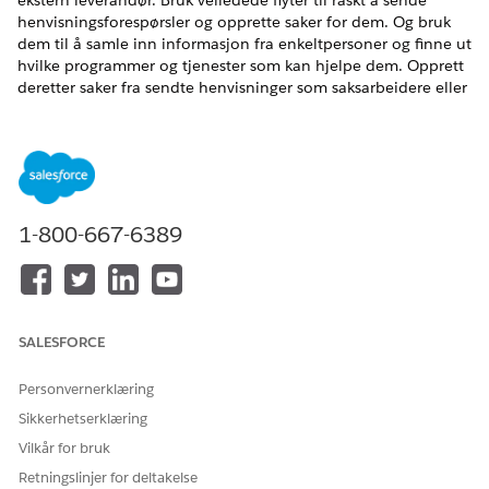
ekstern leverandør. Bruk veiledede flyter til raskt å sende
henvisningsforespørsler og opprette saker for dem. Og bruk
dem til å samle inn informasjon fra enkeltpersoner og finne ut
hvilke programmer og tjenester som kan hjelpe dem. Opprett
deretter saker fra sendte henvisninger som saksarbeidere eller
andre ansatte kan bruke til å henvise enkeltpersoner til
leverandører som tilbyr programmer og tjenester som dekker
enkeltpersoners behov.
NØDVENDIGE UTGAVER
1-800-667-6389
Tilgjengelig i Education Cloud, Nonprofit Cloud og
Løsninger for offentlig sektor.
Se tilgjengelighet av versjon
.
Bidra til å levere kundestøttetjenester og sosiale og
pedagogiske programmer til enkeltpersoner ved å legge inn
SALESFORCE
forespørsler om henvisninger. Innhent viktig informasjon fra
personen som trenger hjelp, slik at du raskt kan koble
Personvernerklæring
enkeltpersoner til programmer og tjenester.
Sikkerhetserklæring
Du kan for eksempel bruke Sakshenvisning-inntak til å
Vilkår for bruk
Hjelp arbeidsløse med å komme inn i
Retningslinjer for deltakelse
arbeidsstyrkeutviklingsprogrammer.