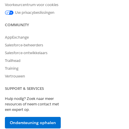
Voorkeurcentrum voor cookies
Caseverwijzing
Toewijzen aan alle
Uw privacybeslissingen
gebruikers.
OR
Omvat de
COMMUNITY
Volledige toegang tot
gebruikersmachtiging voor
Education Cloud
caseverwijzing, de licentie
AppExchange
voor machtigingenset en
Salesforce-beheerders
volledige toegang tot alle
Salesforce-ontwikkelaars
objecten en velden voor
caseverwijzing.
Trailhead
Training
Sectorenbeoordeling
Toewijzen aan alle
gebruikers.
Vertrouwen
OR
Biedt toegang tot de
Volledige toegang tot
SUPPORT & SERVICES
gebruikersmachtiging
Education Cloud
Discovery Framework
Hulp nodig? Zoek naar meer
Platform-gebruiker.
resources of neem contact met
een expert op.
OmniStudio-beheerder
Wijs toe aan beheerders die
de caseverwijzingsstromen
instellen.
Ondersteuning ophalen