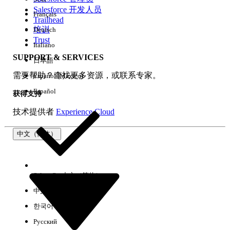
Salesforce 开发人员
Français
体验
Trailhead
培训
Deutsch
Trust
Italiano
SUPPORT & SERVICES
日本語
全部清除
完成
需要帮助？查找更多资源，或联系专家。
Español (México)
Español
获得支持
技术提供者
Experience Cloud
中文（简体）
Select Org
中文（简体）
中文（繁体）
한국어
Русский
没有结果