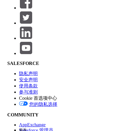
筛选条件： (0)
选择筛选器
添加
产品区域
SALESFORCE
功能影响
隐私声明
安全声明
使用条款
参与准则
Cookie 首选项中心
版本
您的隐私选择
COMMUNITY
AppExchange
Salesforce 管理员
英语