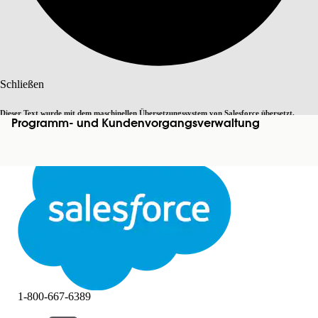
Suche
Schließen
Dieser Text wurde mit dem maschinellen Übersetzungssystem von Salesforce übersetzt.
Programm- und Kundenvorgangsverwaltung
Zu Englisch wechseln
Nicht jetzt
Weitere Details finden Sie
hier
.
Schließen
Schließen
1-800-667-6389