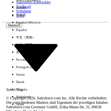
Select Org
Deutsch
Salesforce-Entwickler
Trailhead
Italiano
Erfahrung
Schulung
日本語
Trust
Español (México)
Deutsch
Español
Alle löschen
Fertig
中文（简体）
中文（繁體）
한국어
Русский
Português (Brasil)
Suomi
Dansk
Select Org
Svenska
Nederlands
© Copyright 2026, Salesforce.com Inc. Alle Rechte vorbehalten.
Die verschiedenen Marken sind Eigentum der jeweiligen Inhaber.
Norsk
Salesforce.com Germany GmbH, Erika-Mann-Str. 31, 80636
Keine Ergebnisse